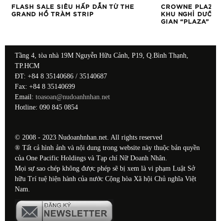
FLASH SALE SIÊU HẤP DẪN TỪ THE
CROWNE PLAZA 
GRAND HỒ TRÀM STRIP
KHU NGHỈ DƯỠNG
GIAN “PLAZA” T
Tầng 4, tòa nhà 19M Nguyễn Hữu Cảnh, P19, Q.Bình Thạnh,
TP.HCM
ĐT: +84 8 35140686 / 35140687
Fax: +84 8 35140699
Email:
toasoan@nudoanhnhan.net
Hotline: 090 845 0854
© 2008 - 2023 Nudoanhnhan.net. All rights reserved
® Tất cả hình ảnh và nội dung trong website này thuộc bản quyền
của One Pacific Holdings và Tạp chí Nữ Doanh Nhân.
Mọi sự sao chép không được phép sẽ bị xem là vi phạm Luật Sở
hữu Trí tuệ hiện hành của nước Cộng hòa Xã hội Chủ nghĩa Việt
Nam.