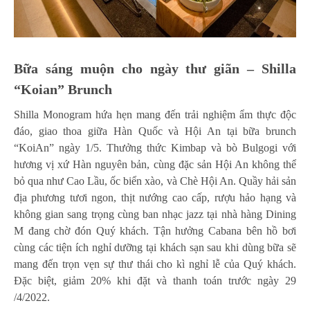
Bữa sáng muộn cho ngày thư giãn – Shilla
“Koian” Brunch
Shilla Monogram hứa hẹn mang đến trải nghiệm ẩm thực độc
đáo, giao thoa giữa Hàn Quốc và Hội An tại bữa brunch
“KoiAn” ngày 1/5. Thưởng thức Kimbap và bò Bulgogi với
hương vị xứ Hàn nguyên bản, cùng đặc sản Hội An không thể
bỏ qua như Cao Lầu, ốc biển xào, và Chè Hội An. Quầy hải sản
địa phương tươi ngon, thịt nướng cao cấp, rượu hảo hạng và
không gian sang trọng cùng ban nhạc jazz tại nhà hàng Dining
M đang chờ đón Quý khách. Tận hưởng Cabana bên hồ bơi
cùng các tiện ích nghỉ dưỡng tại khách sạn sau khi dùng bữa sẽ
mang đến trọn vẹn sự thư thái cho kì nghỉ lễ của Quý khách.
Đặc biệt, giảm 20% khi đặt và thanh toán trước ngày 29
/4/2022.