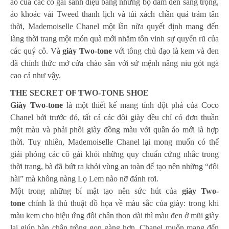
áo của các cô gái sành điệu bằng những bộ đầm đen sang trọng,
áo khoác vải Tweed thanh lịch và túi xách chần quả trám tân
thời, Mademoiselle Chanel một lần nữa quyết định mang đến
làng thời trang một món quà mới nhằm tôn vinh sự quyến rũ của
các quý cô. Và
giày Two-tone
với tông chủ đạo là kem và đen
đã chính thức mở cửa chào sân với sứ mệnh nâng niu gót ngà
cao cả như vậy.
THE SECRET OF TWO-TONE SHOE
Giày Two-tone
là một thiết kế mang tính đột phá của Coco
Chanel bởi trước đó, tất cả các đôi giày đều chỉ có đơn thuần
một màu và phải phối giày đồng màu với quần áo mới là hợp
thời. Tuy nhiên, Mademoiselle Chanel lại mong muốn có thể
giải phóng các cô gái khỏi những quy chuẩn cứng nhắc trong
thời trang, bà đã bứt ra khỏi vùng an toàn để tạo nên những “đôi
hài” mà không nàng Lọ Lem nào nỡ đánh rơi.
Một trong những bí mật tạo nên sức hút của
giày Two-
tone
chính là thủ thuật đồ họa về màu sắc của giày: trong khi
màu kem cho hiệu ứng đôi chân thon dài thì màu đen ở mũi giày
lại giúp bàn chân trông gọn gàng hơn. Chanel muốn mang đến