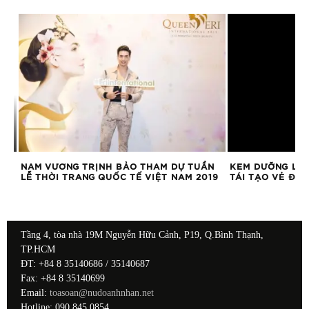
NAM VƯƠNG TRỊNH BẢO THAM DỰ TUẦN
KEM DƯỠNG LIFE
LỄ THỜI TRANG QUỐC TẾ VIỆT NAM 2019
TÁI TẠO VẺ ĐẸP
Tầng 4, tòa nhà 19M Nguyễn Hữu Cảnh, P19, Q.Bình Thạnh,
TP.HCM
ĐT: +84 8 35140686 / 35140687
Fax: +84 8 35140699
Email:
toasoan@nudoanhnhan.net
Hotline: 090 845 0854