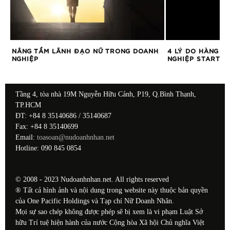
CHO
NÂNG TẦM LÃNH ĐẠO NỮ TRONG DOANH
4 LÝ DO HÀNG Đ
NGHIỆP
NGHIỆP START-U
Tầng 4, tòa nhà 19M Nguyễn Hữu Cảnh, P19, Q.Bình Thạnh,
TP.HCM
ĐT: +84 8 35140686 / 35140687
Fax: +84 8 35140699
Email:
toasoan@nudoanhnhan.net
Hotline: 090 845 0854
© 2008 - 2023 Nudoanhnhan.net. All rights reserved
® Tất cả hình ảnh và nội dung trong website này thuộc bản quyền
của One Pacific Holdings và Tạp chí Nữ Doanh Nhân.
Mọi sự sao chép không được phép sẽ bị xem là vi phạm Luật Sở
hữu Trí tuệ hiện hành của nước Cộng hòa Xã hội Chủ nghĩa Việt