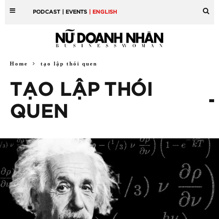
PODCAST
| EVENTS
| ENGLISH
Home
tạo lập thói quen
TẠO LẬP THÓI
QUEN