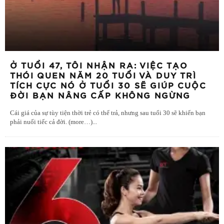
Ở TUỔI 47, TÔI NHẬN RA: VIỆC TẠO
THÓI QUEN NĂM 20 TUỔI VÀ DUY TRÌ
TÍCH CỰC NÓ Ở TUỔI 30 SẼ GIÚP CUỘC
ĐỜI BẠN NÂNG CẤP KHÔNG NGỪNG
Cái giá của sự tùy tiện thời trẻ có thể trả, nhưng sau tuổi 30 sẽ khiến bạn
phải nuối tiếc cả đời. (more…)
...