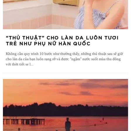
“THỦ THUẬT” CHO LÀN DA LUÔN TƯƠI
TRẺ NHƯ PHỤ NỮ HÀN QUỐC
Không cần quy trình 10 bước như thường thấy, những thủ thuật sau sẽ giữ
cho làn da của bạn luôn rạng rỡ và được "ngậm" nước suốt mùa thu đông
với thời tiết se l
...