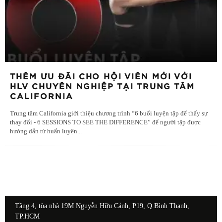
THÊM ƯU ĐÃI CHO HỘI VIÊN MỚI VỚI
HLV CHUYÊN NGHIỆP TẠI TRUNG TÂM
CALIFORNIA
Trung tâm California giới thiệu chương trình “6 buổi luyện tập để thấy sự
thay đổi - 6 SESSIONS TO SEE THE DIFFERENCE” để người tập được
hướng dẫn từ huấn luyện
...
Tầng 4, tòa nhà 19M Nguyễn Hữu Cảnh, P19, Q.Bình Thạnh,
TP.HCM