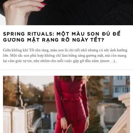
SPRING RITUALS: MỘT MÀU SON ĐỦ ĐỂ
GƯƠNG MẶT RẠNG RỠ NGÀY TẾT?
Giữa không khí Tết rộn ràng, màu son là chi tiết nhỏ nhưng có sức ảnh hưởng
lớn. Một sắc son phù hợp không chỉ làm bừng sáng gương mặt, mà còn mang
lại cảm giác tự tin, nhẹ nhõm cho mỗi cuộc gặp gỡ đầu năm. (more…)
...