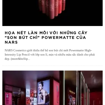
HỌA NÉT LÀN MÔI VỚI NHỮNG CÂY
“SON BÚT CHÌ” POWERMATTE CỦA
NARS
NARS Cosmetics giới thiệu thế hệ son bút chì mới Powermatte High-
Intensity Lip Pencil với lớp son lì, mịn và nhiều màu sắc dành cho phái
đẹp. (more&hellip
...