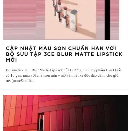
CẬP NHẬT MÀU SON CHUẨN HÀN VỚI
BỘ SƯU TẬP 3CE BLUR MATTE LIPSTICK
MỚI
Bộ sưu tập 3CE Blur Matte Lipstick của thương hiệu mỹ phẩm Hàn Quốc
có 10 gam màu với chất son mịn – mờ và thiết kế độc đáo dành cho giới
trẻ. (more&helli
...