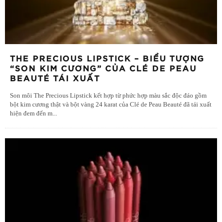
THE PRECIOUS LIPSTICK – BIỂU TƯỢNG
“SON KIM CƯƠNG” CỦA CLÉ DE PEAU
BEAUTÉ TÁI XUẤT
Son môi The Precious Lipstick kết hợp từ phức hợp màu sắc độc đáo gồm
bột kim cương thật và bột vàng 24 karat của Clé de Peau Beauté đã tái xuất
hiện đem đến m
...