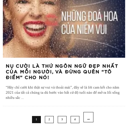
NỤ CƯỜI LÀ THỨ NGÔN NGỮ ĐẸP NHẤT
CỦA MỖI NGƯỜI, VÀ ĐỪNG QUÊN “TÔ
ĐIỂM” CHO NÓ!
“Hãy chỉ cười khi thật sự vui và thoải mái”, đây sẽ là lời cam kết cho năm
2021 của tất cả chúng ta dù bước vào bất cứ độ tuổi nào để mở ra lối sống
nhiều sắc
...
1
2
3
4