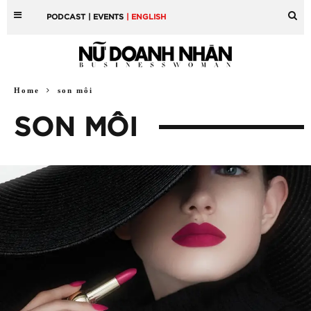
PODCAST
| EVENTS
| ENGLISH
Home
son môi
SON MÔI