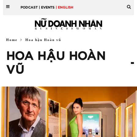
PODCAST
| EVENTS
| ENGLISH
Home
Hoa hậu Hoàn vũ
HOA HẬU HOÀN
VŨ