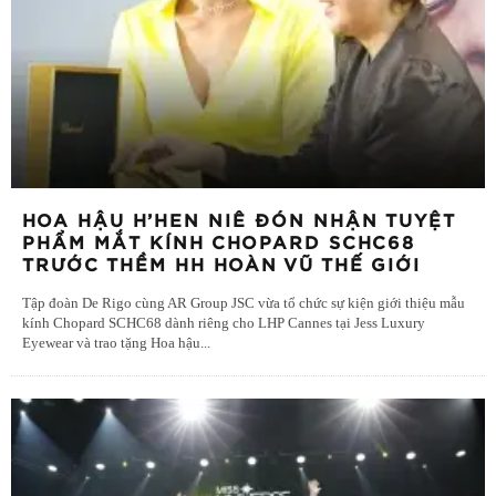
HOA HẬU H’HEN NIÊ ĐÓN NHẬN TUYỆT
PHẨM MẮT KÍNH CHOPARD SCHC68
TRƯỚC THỀM HH HOÀN VŨ THẾ GIỚI
Tập đoàn De Rigo cùng AR Group JSC vừa tổ chức sự kiện giới thiệu mẫu
kính Chopard SCHC68 dành riêng cho LHP Cannes tại Jess Luxury
Eyewear và trao tặng Hoa hậu
...