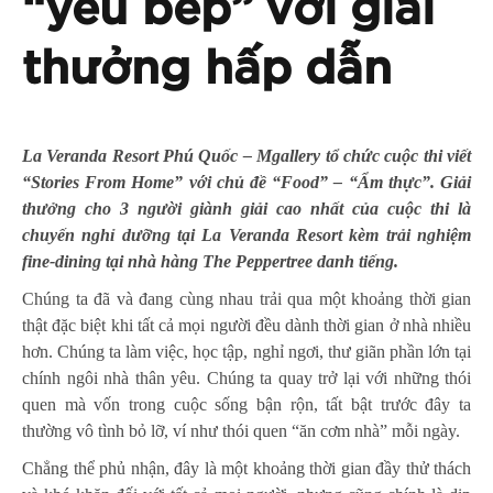
“yêu bếp” với giải
thưởng hấp dẫn
La Veranda Resort Phú Quốc – Mgallery tổ chức cuộc thi viết
“Stories From Home” với chủ đề “Food” – “Ẩm thực”. Giải
thưởng cho 3 người giành giải cao nhất của cuộc thi là
chuyến nghỉ dưỡng tại La Veranda Resort kèm trải nghiệm
fine-dining tại nhà hàng The Peppertree danh tiếng.
Chúng ta đã và đang cùng nhau trải qua một khoảng thời gian
thật đặc biệt khi tất cả mọi người đều dành thời gian ở nhà nhiều
hơn. Chúng ta làm việc, học tập, nghỉ ngơi, thư giãn phần lớn tại
chính ngôi nhà thân yêu. Chúng ta quay trở lại với những thói
quen mà vốn trong cuộc sống bận rộn, tất bật trước đây ta
thường vô tình bỏ lỡ, ví như thói quen “ăn cơm nhà” mỗi ngày.
Chẳng thể phủ nhận, đây là một khoảng thời gian đầy thử thách