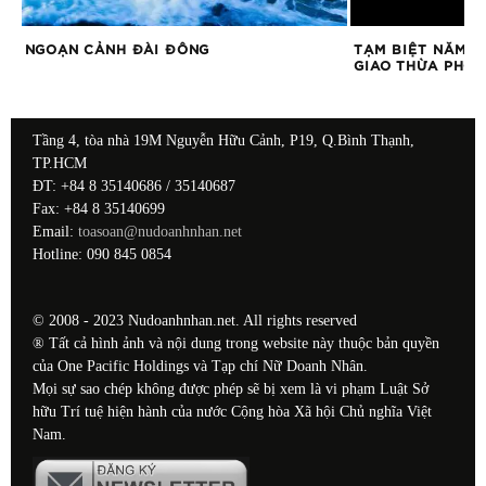
ỐC
NGOẠN CẢNH ĐÀI ĐÔNG
TẠM BIỆT NĂM C
GIAO THỪA PHON
Tầng 4, tòa nhà 19M Nguyễn Hữu Cảnh, P19, Q.Bình Thạnh,
TP.HCM
ĐT: +84 8 35140686 / 35140687
Fax: +84 8 35140699
Email:
toasoan@nudoanhnhan.net
Hotline: 090 845 0854
© 2008 - 2023 Nudoanhnhan.net. All rights reserved
® Tất cả hình ảnh và nội dung trong website này thuộc bản quyền
của One Pacific Holdings và Tạp chí Nữ Doanh Nhân.
Mọi sự sao chép không được phép sẽ bị xem là vi phạm Luật Sở
hữu Trí tuệ hiện hành của nước Cộng hòa Xã hội Chủ nghĩa Việt
Nam.