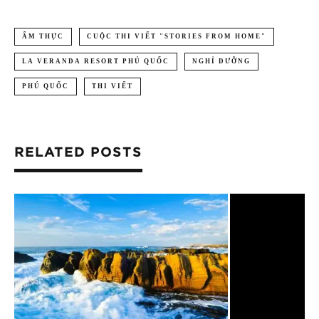
ẨM THỰC
CUỘC THI VIẾT "STORIES FROM HOME"
LA VERANDA RESORT PHÚ QUỐC
NGHỈ DƯỠNG
PHÚ QUỐC
THI VIẾT
RELATED POSTS