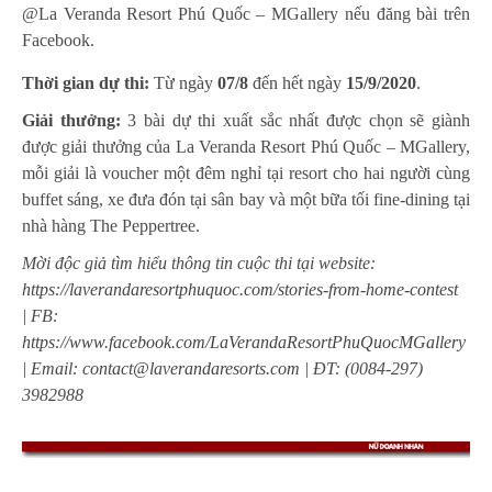
@La Veranda Resort Phú Quốc – MGallery nếu đăng bài trên
Facebook.
Thời gian dự thi:
Từ ngày
07/8
đến hết ngày
15/9/2020
.
Giải thưởng:
3 bài dự thi xuất sắc nhất được chọn sẽ giành
được giải thưởng của La Veranda Resort Phú Quốc – MGallery,
mỗi g
iải là voucher một đêm nghỉ tại resort cho hai người cùng
buffet sáng, xe đưa đón tại sân bay và một bữa tối fine-dining tại
nhà hàng The Peppertree.
Mời độc giả tìm hiểu thông tin cuộc thi tại w
ebsite:
https://laverandaresortphuquoc.com/stories-from-home-contest
|
FB:
https://www.facebook.com/LaVerandaResortPhuQuocMGallery
|
Email:
contact@laverandaresorts.com
| ĐT: (0084-297)
3982988