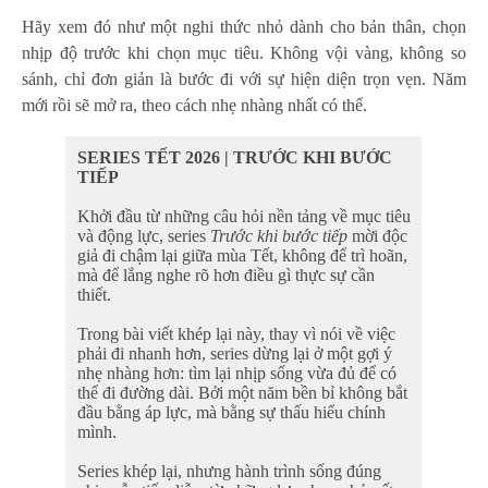
Hãy xem đó như một nghi thức nhỏ dành cho bản thân, chọn
nhịp độ trước khi chọn mục tiêu. Không vội vàng, không so
sánh, chỉ đơn giản là bước đi với sự hiện diện trọn vẹn. Năm
mới rồi sẽ mở ra, theo cách nhẹ nhàng nhất có thể.
SERIES TẾT 2026 | TRƯỚC KHI BƯỚC
TIẾP
Khởi đầu từ những câu hỏi nền tảng về mục tiêu
và động lực, series
Trước khi bước tiếp
mời độc
giả đi chậm lại giữa mùa Tết, không để trì hoãn,
mà để lắng nghe rõ hơn điều gì thực sự cần
thiết.
Trong bài viết khép lại này, thay vì nói về việc
phải đi nhanh hơn, series dừng lại ở một gợi ý
nhẹ nhàng hơn: tìm lại nhịp sống vừa đủ để có
thể đi đường dài. Bởi một năm bền bỉ không bắt
đầu bằng áp lực, mà bằng sự thấu hiểu chính
mình.
Series khép lại, nhưng hành trình sống đúng