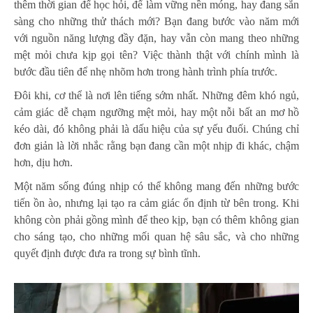
thêm thời gian để học hỏi, để làm vững nền móng, hay đang sẵn
sàng cho những thử thách mới? Bạn đang bước vào năm mới
với nguồn năng lượng đầy đặn, hay vẫn còn mang theo những
mệt mỏi chưa kịp gọi tên? Việc thành thật với chính mình là
bước đầu tiên để nhẹ nhõm hơn trong hành trình phía trước.
Đôi khi, cơ thể là nơi lên tiếng sớm nhất. Những đêm khó ngủ,
cảm giác dễ chạm ngưỡng mệt mỏi, hay một nỗi bất an mơ hồ
kéo dài, đó không phải là dấu hiệu của sự yếu đuối. Chúng chỉ
đơn giản là lời nhắc rằng bạn đang cần một nhịp đi khác, chậm
hơn, dịu hơn.
Một năm sống đúng nhịp có thể không mang đến những bước
tiến ồn ào, nhưng lại tạo ra cảm giác ổn định từ bên trong. Khi
không còn phải gồng mình để theo kịp, bạn có thêm không gian
cho sáng tạo, cho những mối quan hệ sâu sắc, và cho những
quyết định được đưa ra trong sự bình tĩnh.