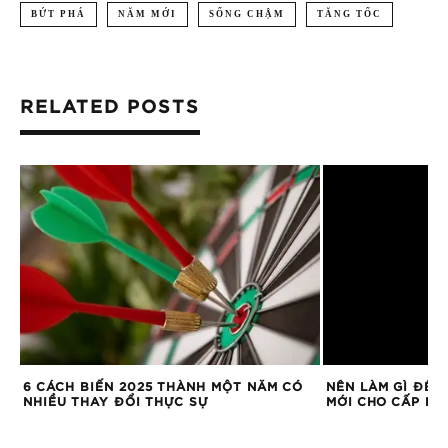
BỨT PHÁ
NĂM MỚI
SỐNG CHẬM
TĂNG TỐC
RELATED POSTS
6 CÁCH BIẾN 2025 THÀNH MỘT NĂM CÓ
NÊN LÀM GÌ ĐỂ 
NHIỀU THAY ĐỔI THỰC SỰ
MỚI CHO CẤP DƯ