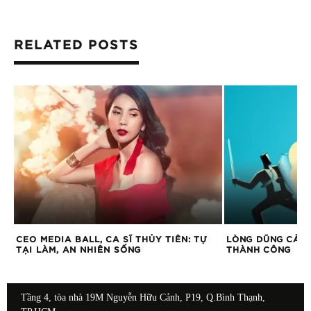
RELATED POSTS
CEO MEDIA BALL, CA SĨ THỦY TIÊN: TỰ
LÒNG DŨNG CẢM 
TẠI LÀM, AN NHIÊN SỐNG
THÀNH CÔNG
Tầng 4, tòa nhà 19M Nguyễn Hữu Cảnh, P19, Q.Bình Thạnh,