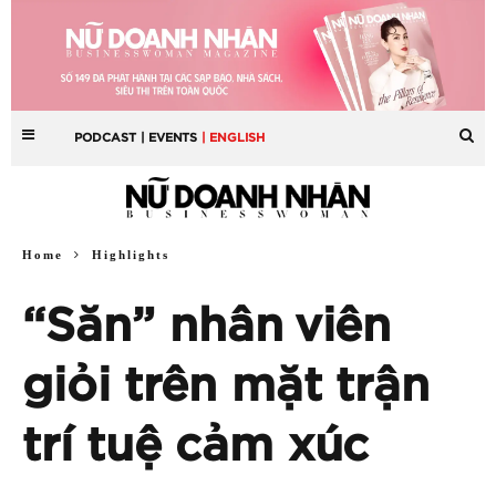
PODCAST
| EVENTS
| ENGLISH
Home
Highlights
“Săn” nhân viên
giỏi trên mặt trận
trí tuệ cảm xúc