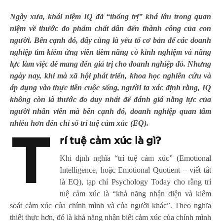
Ngày xưa, khái niệm IQ đã “thống trị” khá lâu trong quan
niệm về thước đo phẩm chất dẫn đến thành công của con
người. Bên cạnh đó, đây cũng là yếu tố cơ bản để các doanh
nghiệp tìm kiếm ứng viên tiềm năng có kinh nghiệm và năng
lực làm việc để mang đến giá trị cho doanh nghiệp đó. Nhưng
ngày nay, khi mà xã hội phát triển, khoa học nghiên cứu và
áp dụng vào thực tiễn cuộc sống, người ta xác định rằng, IQ
không còn là thước đo duy nhất để đánh giá năng lực của
người nhân viên mà bên cạnh đó, doanh nghiệp quan tâm
nhiều hơn đến chỉ số trí tuệ cảm xúc (EQ).
T
rí tuệ cảm xúc là gì?
Khi định nghĩa “trí tuệ cảm xúc” (Emotional
Intelligence, hoặc Emotional Quotient – viết tắt
là EQ), tạp chí Psychology Today cho rằng trí
tuệ cảm xúc là “khả năng nhận diện và kiểm
soát cảm xúc của chính mình và của người khác”. Theo nghĩa
thiết thực hơn, đó là khả năng nhận biết cảm xúc của chính mình