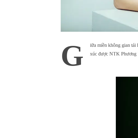
G
iữa miền không gian tá
xúc được NTK Phương My