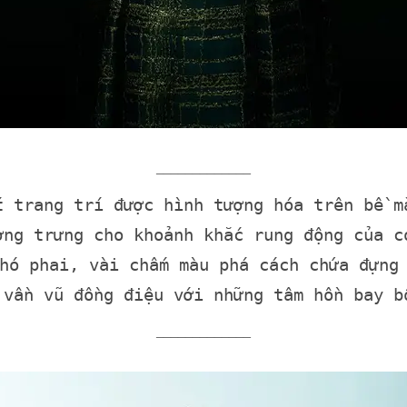
_____________
t trang trí được hình tượng hóa trên bề m
ợng trưng cho khoảnh khắc rung động của c
hó phai, vài chấm màu phá cách chứa đựng
 vần vũ đồng điệu với những tâm hồn bay b
_____________