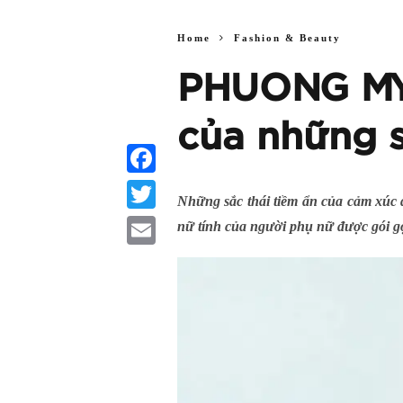
Home
Fashion & Beauty
PHUONG MY 
của những s
Facebook
Nh
ữ
ng s
ắ
c thái ti
ề
m
ẩ
n c
ủ
a c
ả
m xúc
Twitter
nữ tính của người phụ nữ được gói
Email