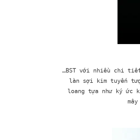
…BST với nhiều chi tiế
làn sợi kim tuyến tư
loang tựa như ký ức k
mây