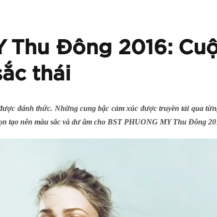
Thu Đông 2016: Cuộ
ắc thái
đượ
c
đánh
th
ứ
c
. Những cung bậc cảm xúc được truyền tải qua từng 
 gọn tạo nên màu sắc và dư âm cho BST PHUONG MY Thu Đông 20