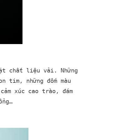
ặt chất liệu vải. Những
on tim, những đốm màu
 cảm xúc cao trào, đám
ổng…