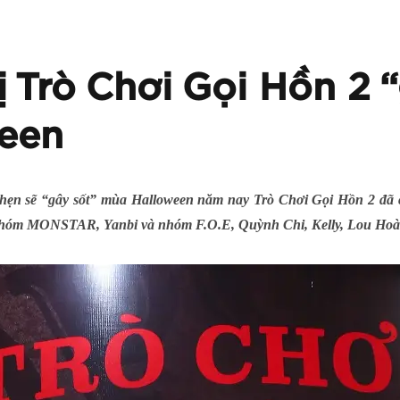
ị Trò Chơi Gọi Hồn 2 
een
 hẹn sẽ “gây sốt” mùa Halloween năm nay Trò Chơi Gọi Hồn 2 đã 
 nhóm MONSTAR, Yanbi và nhóm F.O.E, Quỳnh Chi, Kelly, Lou H