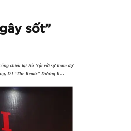
“gây sốt”
công chiếu tại Hà Nội với sự tham dự
oàng, DJ “The Remix” Dương K…