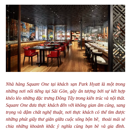
Nhà hàng Square One tại khách sạn Park Hyatt là một trong
những nơi nổi tiếng tại Sài Gòn, gây ấn tượng bởi sự kết hợp
khéo léo những đặc trưng Đông Tây trong kiến trúc và nội thất.
Square One đưa thực khách đến với không gian ấm cúng, sang
trọng và đậm chất nghệ thuật, nơi thực khách có thể tìm được
những phút giây thư giãn giữa cuộc sống bộn bề, thoải mái sẻ
chia những khoảnh khắc ý nghĩa cùng bạn bè và gia đình.