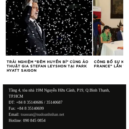
ÙNG
TRẢI NGHIỆM “ĐÊM HUYỀN BÍ” CÙNG ẢO
CÔNG BỐ SỰ KIỆ
THUẬT GIA STEFAN LEYSHON TẠI PARK
FRANCE” LẦN THỨ
HYATT SAIGON
Tầng 4, tòa nhà 19M Nguyễn Hữu Cảnh, P19, Q.Bình Thạnh,
TP.HCM
ĐT: +84 8 35140686 / 35140687
Fax: +84 8 35140699
Email:
toasoan@nudoanhnhan.net
Hotline: 090 845 0854