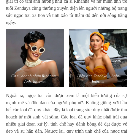
giải trí có tầm ảnh hưởng như ca sĩ Rihanna và nữ minh tinh trẻ
tuổi Zendaya cũng thường xuyên diện lên người những bộ trang
sức ngọc trai xa hoa và tinh xảo từ thảm đỏ đến đời sống hằng
ngày.
Ca sĩ, doanh nhân Rihanna –
Diễn viên Zendaya – Ảnh:
Ảnh: Internet
Internet
Ngoài ra, ngọc trai còn được xem là một biểu tượng của sự
mạnh mẽ và độc đáo của người phụ nữ. Không giống với hầu
hết các loại đá quý khác, đây là loại trang sức duy nhất được thu
hoạch từ một sinh vật sống. Các loại đá quý khác phải trải qua
nhiều giai đoạn xử lý, tinh chế hay đánh bóng để đạt được vẻ
đẹp và sự hấp dẫn. Ngược lại, quy trình tinh chế của ngọc trai