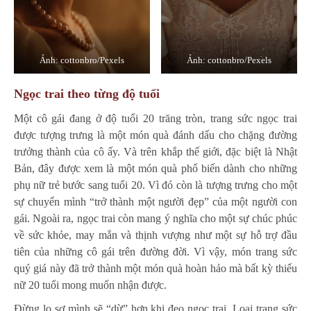
Ảnh: cottonbro/Pexels
Ảnh: cottonbro/Pexels
Ngọc trai theo từng độ tuổi
Một cô gái đang ở độ tuổi 20 trăng tròn, trang sức ngọc trai
được tượng trưng là một món quà đánh dấu cho chặng đường
trưởng thành của cô ấy. Và trên khắp thế giới, đặc biệt là Nhật
Bản, đây được xem là một món quà phổ biến dành cho những
phụ nữ trẻ bước sang tuổi 20. Vì đó còn là tượng trưng cho một
sự chuyển mình “trở thành một người đẹp” của một người con
gái. Ngoài ra, ngọc trai còn mang ý nghĩa cho một sự chúc phúc
về sức khỏe, may mắn và thịnh vượng như một sự hỗ trợ đầu
tiên của những cô gái trên đường đời. Vì vậy, món trang sức
quý giá này đã trở thành một món quà hoàn hảo mà bất kỳ thiếu
nữ 20 tuổi mong muốn nhận được.
Đừng lo sợ mình sẽ “dừ” hơn khi đeo ngọc trai. Loại trang sức