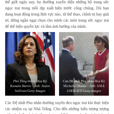
thế giới ngày nay, họ thường xuyên diện những bộ trang sức
ngọc trai trong mỗi dịp xuất hiện trước công chúng. Dù bạn
đang hoạt động trong lĩnh vực nào, từ thể thao, chính trị hay giải
trí, đừng ngần ngại chọn cho mình các món trang sức ngọc trai
để thể hiện quyền lực và tầm ảnh hưởng của mình.
Phó Tổng thống Hoa Kỳ
Cựu Đệ nhất Phu nhân Hoa Kỳ
Kamala Harris
–
Ảnh: Justin
Michelle Obama –
Ảnh: SAUL
Sullivan/Getty Images
LOEB/AFP/Getty Images
Các Đệ nhất Phu nhân thường xuyên đeo ngọc trai khi thực hiện
các nhiệm vụ tại Nhà Trắng. Cho đến những biểu tượng tượng