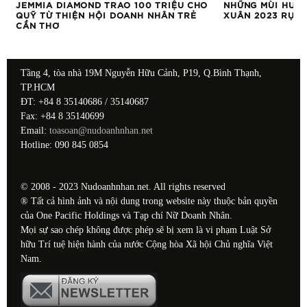
A
JEMMIA DIAMOND TRAO 100 TRIỆU CHO
NHỮNG MÙI HƯƠN
QUỸ TỪ THIỆN HỘI DOANH NHÂN TRẺ
XUÂN 2023 RỰC
CẦN THƠ
Tầng 4, tòa nhà 19M Nguyễn Hữu Cảnh, P19, Q.Bình Thạnh,
TP.HCM
ĐT: +84 8 35140686 / 35140687
Fax: +84 8 35140699
Email:
toasoan@nudoanhnhan.net
Hotline: 090 845 0854
© 2008 - 2023 Nudoanhnhan.net. All rights reserved
® Tất cả hình ảnh và nội dung trong website này thuộc bản quyền
của One Pacific Holdings và Tạp chí Nữ Doanh Nhân.
Mọi sự sao chép không được phép sẽ bị xem là vi phạm Luật Sở
hữu Trí tuệ hiện hành của nước Cộng hòa Xã hội Chủ nghĩa Việt
Nam.