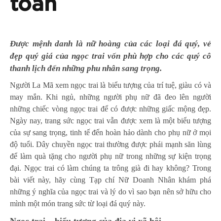
toàn
Được mệnh danh là nữ hoàng của các loại đá quý, vẻ
đẹp quý giá của ngọc trai vốn phù hợp cho các quý cô
thanh lịch đến những phu nhân sang trọng.
Người La Mã xem ngọc trai là biểu tượng của trí tuệ, giàu có và
may mắn. Khi ngủ, những người phụ nữ đã đeo lên người
những chiếc vòng ngọc trai để có được những giấc mộng đẹp.
Ngày nay, trang sức ngọc trai vẫn được xem là một biểu tượng
của sự sang trọng, tinh tế đến hoàn hảo dành cho phụ nữ ở mọi
độ tuổi. Dây chuyền ngọc trai thường được phái mạnh săn lùng
để làm quà tặng cho người phụ nữ trong những sự kiện trọng
đại. Ngọc trai có làm chúng ta trông già đi hay không? Trong
bài viết này, hãy cùng Tạp chí Nữ Doanh Nhân khám phá
những ý nghĩa của ngọc trai và lý do vì sao bạn nên sở hữu cho
mình một món trang sức từ loại đá quý này.
Ngọc trai – biểu tượng của địa vị xã hội