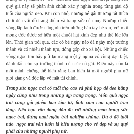
quý giá này sẽ phản ánh chính xác ý nghĩa trong từng giai độ
tuổi của người đeo. Khi còn nhỏ, những bé gái thường rất thích
chơi đùa với đồ trang điểm và trang sức của mẹ. Những chiếc
vòng lấp lánh được nâng niu trên những bàn tay bé xíu, với một
mong ước được sở hữu một chuỗi hạt xinh đẹp như thế lúc lớn
lên. Thời gian trôi qua, các cô bé ngày nào đã ngày một trưởng
thành và có nhiều thành tựu, đóng góp cho xã hội. Những chiếc
vòng ngọc trai bây giờ lại mang một ý nghĩa vô cùng đặc biệt,
đánh dấu cho sự trưởng thành của các cô gái. Điều này còn là
một minh chứng thể hiện rằng bạn hiện là một người phụ nữ
giỏi giang và độc lập về mặt tài chính.
Trang sức ngọc trai có tuổi thọ cao và phù hợp để đeo hằng
ngày cũng như trong những dịp trang trọng. Món quà ngọc
trai cũng gói ghém bao tâm tư, tình cảm của người trao
tặng. Nếu bạn vẫn đang đắn đo với những món trang sức
ngọc trai, đừng ngại ngần trải nghiệm chúng. Dù ở độ tuổi
nào, ngọc trai vẫn luôn là biểu tượng cho vẻ đẹp và sự quý
phái của những người phụ nữ.