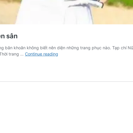
ên sân
ang băn khoăn không biết nên diện những trang phục nào. Tạp chí Nữ
Gợi
 Thời trang …
Continue reading
ý
trang
phục
cho
các
golfer
nữ
khi
lên
sân