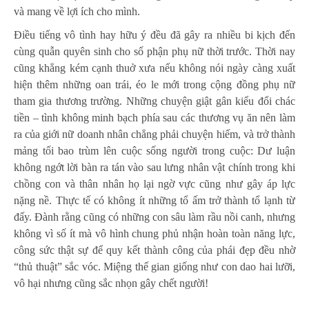
và mang về lợi ích cho mình.
Điều tiếng vô tình hay hữu ý đều đã gây ra nhiều bi kịch đến
cùng quẫn quyên sinh cho số phận phụ nữ thời trước. Thời nay
cũng khẳng kém cạnh thuở xưa nếu không nói ngày càng xuất
hiện thêm những oan trái, éo le mới trong cộng đồng phụ nữ
tham gia thương trường. Những chuyện giật gân kiểu đổi chác
tiền – tình không minh bạch phía sau các thương vụ ăn nên làm
ra của giới nữ doanh nhân chẳng phải chuyện hiếm, và trở thành
mảng tối bao trùm lên cuộc sống người trong cuộc: Dư luận
không ngớt lời bàn ra tán vào sau lưng nhân vật chính trong khi
chồng con và thân nhân họ lại ngờ vực cũng như gây áp lực
nặng nề. Thực tế có không ít những tổ ấm trở thành tổ lạnh từ
đấy. Đành rằng cũng có những con sâu làm rầu nồi canh, nhưng
không vì số ít mà vô hình chung phủ nhận hoàn toàn năng lực,
công sức thật sự để quy kết thành công của phái đẹp đều nhờ
“thủ thuật” sắc vóc. Miệng thế gian giống như con dao hai lưỡi,
vô hại nhưng cũng sắc nhọn gây chết người!