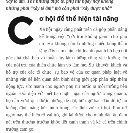
xây tổ ấm. Thế nhưng thực tế, phụ nữ ngày nay không
những phải “xây tổ ấm” mà còn phải “xây được nhà”
C
ơ hội để thể hiện tài năng
Xã hội ngày càng phát triển đã góp phần đáng
kể trong việc “cởi trói không gian” cho phụ
nữ. Họ không còn là những chiếc bóng thầm
lặng đầy cam chịu, chỉ loanh quanh bó hẹp nơi
góc nhà chái bếp và thuần túy làm những công việc không tên
của nội trợ, của thiên chức làm vợ làm mẹ. Sự khuyến khích và
hỗ trợ của các tổ chức, sự bảo vệ của cơ quan pháp luật về
những vấn đề liên quan đến bình đẳng giới góp phần tiếp thêm
động lực, sức mạnh cho người phụ nữ bước ra môi trường bên
ngoài. Đối diện với biết bao nghi ngại của người xung quanh,
họ dần vượt qua được những dè dặt, bỡ ngỡ ban đầu để tự tin
khẳng định năng lực mình trong các lĩnh vực xã hội. Phụ nữ
ngày nay thể hiện rõ vai trò, ghi lại được cho mình dấu ấn đậm
nét trên thương trường khốc liệt cạnh tranh và kể cả trên chính
trường cam go.