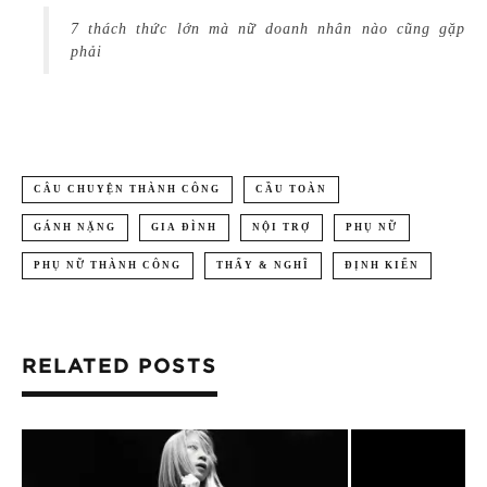
7 thách thức lớn mà nữ doanh nhân nào cũng gặp
phải
CÂU CHUYỆN THÀNH CÔNG
CẦU TOÀN
GÁNH NẶNG
GIA ĐÌNH
NỘI TRỢ
PHỤ NỮ
PHỤ NỮ THÀNH CÔNG
THẤY & NGHĨ
ĐỊNH KIẾN
RELATED POSTS