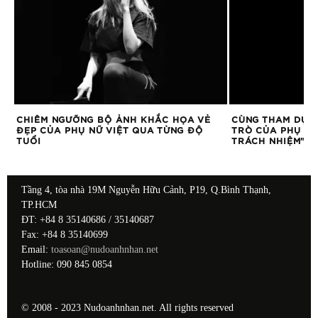
ÊU
CHIÊM NGƯỠNG BỘ ẢNH KHẮC HỌA VẺ
CÙNG THAM DỰ 
ĐẸP CỦA PHỤ NỮ VIỆT QUA TỪNG ĐỘ
TRÒ CỦA PHỤ NỮ
TUỔI
TRÁCH NHIỆM”
Tầng 4, tòa nhà 19M Nguyễn Hữu Cảnh, P19, Q.Bình Thạnh,
TP.HCM
ĐT: +84 8 35140686 / 35140687
Fax: +84 8 35140699
Email:
toasoan@nudoanhnhan.net
Hotline: 090 845 0854
© 2008 - 2023 Nudoanhnhan.net. All rights reserved