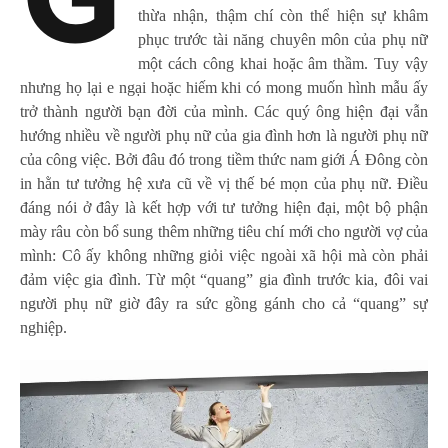
G
thừa nhận, thậm chí còn thể hiện sự khâm
phục trước tài năng chuyên môn của phụ nữ
một cách công khai hoặc âm thầm. Tuy vậy
nhưng họ lại e ngại hoặc hiếm khi có mong muốn hình mẫu ấy
trở thành người bạn đời của mình. Các quý ông hiện đại vẫn
hướng nhiều về người phụ nữ của gia đình hơn là người phụ nữ
của công việc. Bởi đâu đó trong tiềm thức nam giới Á Đông còn
in hằn tư tưởng hệ xưa cũ về vị thế bé mọn của phụ nữ. Điều
đáng nói ở đây là kết hợp với tư tưởng hiện đại, một bộ phận
mày râu còn bổ sung thêm những tiêu chí mới cho người vợ của
mình: Cô ấy không những giỏi việc ngoài xã hội mà còn phải
đảm việc gia đình. Từ một “quang” gia đình trước kia, đôi vai
người phụ nữ giờ đây ra sức gồng gánh cho cả “quang” sự
nghiệp.