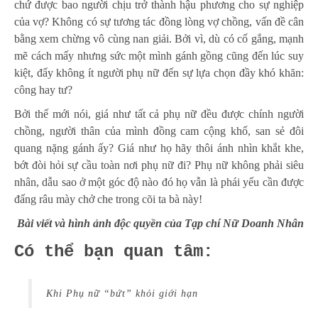
chứ được bao người chịu trở thành hậu phương cho sự nghiệp
của vợ? Không có sự tương tác đồng lòng vợ chồng, vấn đề cân
bằng xem chừng vô cùng nan giải. Bởi vì, dù có cố gắng, mạnh
mẽ cách mấy nhưng sức một mình gánh gồng cũng đến lúc suy
kiệt, đẩy không ít người phụ nữ đến sự lựa chọn đầy khó khăn:
công hay tư?
Bởi thế mới nói, giá như tất cả phụ nữ đều được chính người
chồng, người thân của mình đồng cam cộng khổ, san sẻ đôi
quang nặng gánh ấy? Giá như họ hãy thôi ánh nhìn khắt khe,
bớt đòi hỏi sự cầu toàn nơi phụ nữ đi? Phụ nữ không phải siêu
nhân, dẫu sao ở một góc độ nào đó họ vẫn là phái yếu cần được
đấng râu mày chở che trong cõi ta bà này!
Bài viết và hình ảnh độc quyền của Tạp chí Nữ Doanh Nhân
Có thể bạn quan tâm:
Khi Phụ nữ “bứt” khỏi giới hạn