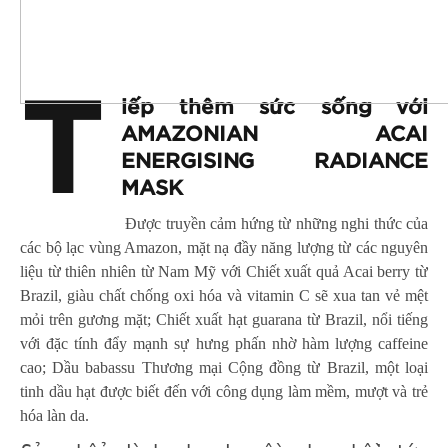
T
iếp thêm sức sống với
AMAZONIAN ACAI
ENERGISING RADIANCE
MASK
Được truyền cảm hứng từ những nghi thức của
các bộ lạc vùng Amazon, mặt nạ đầy năng lượng từ các nguyên
liệu từ thiên nhiên từ Nam Mỹ với Chiết xuất quả Acai berry từ
Brazil, giàu chất chống oxi hóa và vitamin C sẽ xua tan vẻ mệt
mỏi trên gương mặt; Chiết xuất hạt guarana từ Brazil, nổi tiếng
với đặc tính đẩy mạnh sự hưng phấn nhờ hàm lượng caffeine
cao; Dầu babassu Thương mại Cộng đồng từ Brazil, một loại
tinh dầu hạt được biết đến với công dụng làm mềm, mượt và trẻ
hóa làn da.