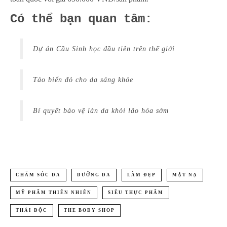
Có thể bạn quan tâm:
Dự án Cầu Sinh học đầu tiên trên thế giới
Tảo biển đỏ cho da sáng khỏe
Bí quyết bảo vệ làn da khỏi lão hóa sớm
CHĂM SÓC DA
DƯỠNG DA
LÀM ĐẸP
MẶT NẠ
MỸ PHẨM THIÊN NHIÊN
SIÊU THỰC PHẨM
THẢI ĐỘC
THE BODY SHOP