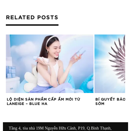
RELATED POSTS
LỘ DIỆN SẢN PHẨM CẤP ẨM MỚI TỪ
BÍ QUYẾT BẢO V
LANEIGE – BLUE HA
SỚM
Tầng 4, tòa nhà 19M Nguyễn Hữu Cảnh, P19, Q.Bình Thạnh,