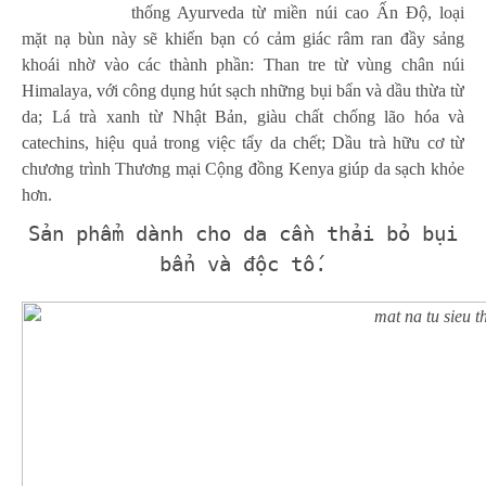
thống Ayurveda từ miền núi cao Ấn Độ, loại
mặt nạ bùn này sẽ khiến bạn có cảm giác râm ran đầy sảng
khoái nhờ vào các thành phần: Than tre từ vùng chân núi
Himalaya, với công dụng hút sạch những bụi bẩn và dầu thừa từ
da; Lá trà xanh từ Nhật Bản, giàu chất chống lão hóa và
catechins, hiệu quả trong việc tẩy da chết; Dầu trà hữu cơ từ
chương trình Thương mại Cộng đồng Kenya giúp da sạch khỏe
hơn.
Sản phẩm dành cho da cần thải bỏ bụi
bẩn và độc tố.