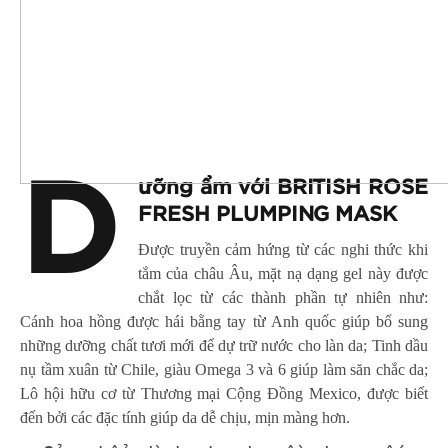
D
ưỡng ẩm với BRITISH ROSE
FRESH PLUMPING MASK
Được truyền cảm hứng từ các nghi thức khi
tắm của châu Âu, mặt nạ dạng gel này được
chắt lọc từ các thành phần tự nhiên như:
Cánh hoa hồng được hái bằng tay từ Anh quốc giúp bổ sung
những dưỡng chất tươi mới để dự trữ nước cho làn da; Tinh dầu
nụ tầm xuân từ Chile, giàu Omega 3 và 6 giúp làm săn chắc da;
Lô hội hữu cơ từ Thương mại Cộng Đồng Mexico, được biết
đến bởi các đặc tính giúp da dễ chịu, mịn màng hơn.