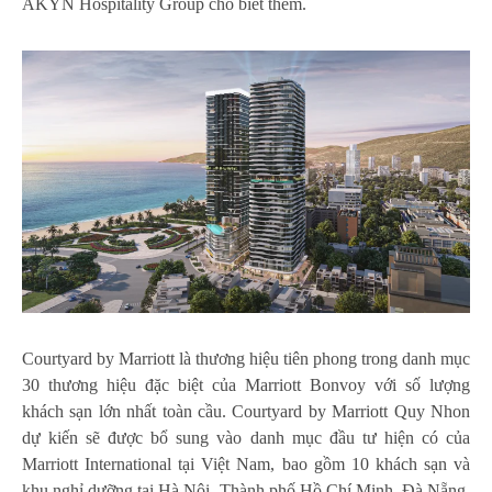
AKYN Hospitality Group cho biết thêm.
Courtyard by Marriott là thương hiệu tiên phong trong danh mục
30 thương hiệu đặc biệt của Marriott Bonvoy với số lượng
khách sạn lớn nhất toàn cầu. Courtyard by Marriott Quy Nhon
dự kiến ​​sẽ được bổ sung vào danh mục đầu tư hiện có của
Marriott International tại Việt Nam, bao gồm 10 khách sạn và
khu nghỉ dưỡng tại Hà Nội, Thành phố Hồ Chí Minh, Đà Nẵng,