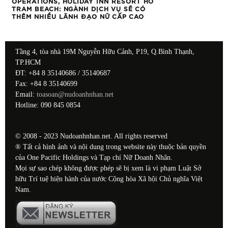
OPERATIONS, HOLIDAY INN RESORT HO
TRAM BEACH: NGÀNH DỊCH VỤ SẼ CÓ
THÊM NHIỀU LÃNH ĐẠO NỮ CẤP CAO
Tầng 4, tòa nhà 19M Nguyễn Hữu Cảnh, P19, Q.Bình Thạnh,
TP.HCM
ĐT: +84 8 35140686 / 35140687
Fax: +84 8 35140699
Email:
toasoan@nudoanhnhan.net
Hotline: 090 845 0854
© 2008 - 2023 Nudoanhnhan.net. All rights reserved
® Tất cả hình ảnh và nội dung trong website này thuộc bản quyền
của One Pacific Holdings và Tạp chí Nữ Doanh Nhân.
Mọi sự sao chép không được phép sẽ bị xem là vi phạm Luật Sở
hữu Trí tuệ hiện hành của nước Cộng hòa Xã hội Chủ nghĩa Việt
Nam.