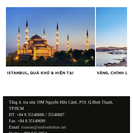
ẪN
ISTANBUL, QUÁ KHỨ & HIỆN TẠI
VÂNG, CHÍNH LÀ
Tầng 4, tòa nhà 19M Nguyễn Hữu Cảnh, P19, Q.Bình Thạnh,
TP.HCM
ĐT: +84 8 35140686 / 35140687
Fax: +84 8 35140699
Email:
toasoan@nudoanhnhan.net