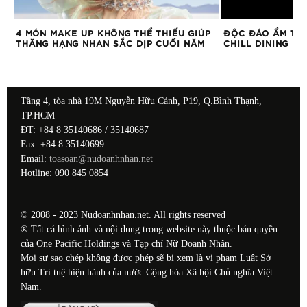
C
4 MÓN MAKE UP KHÔNG THỂ THIẾU GIÚP
ĐỘC ĐÁO ẨM THỰ
THĂNG HẠNG NHAN SẮC DỊP CUỐI NĂM
CHILL DINING
Tầng 4, tòa nhà 19M Nguyễn Hữu Cảnh, P19, Q.Bình Thạnh,
TP.HCM
ĐT: +84 8 35140686 / 35140687
Fax: +84 8 35140699
Email:
toasoan@nudoanhnhan.net
Hotline: 090 845 0854
© 2008 - 2023 Nudoanhnhan.net. All rights reserved
® Tất cả hình ảnh và nội dung trong website này thuộc bản quyền
của One Pacific Holdings và Tạp chí Nữ Doanh Nhân.
Mọi sự sao chép không được phép sẽ bị xem là vi phạm Luật Sở
hữu Trí tuệ hiện hành của nước Cộng hòa Xã hội Chủ nghĩa Việt
Nam.