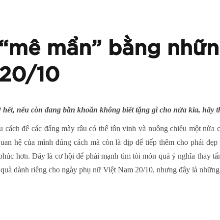
 “mê mẩn” bằng nhữ
 20/10
 hết, nếu còn đang băn khoăn không biết tặng gì cho nửa kia, hãy
ều cách để các đấng mày râu có thể tôn vinh và nuông chiều một nửa c
uan hệ của mình đúng cách mà còn là dịp để tiếp thêm cho phái đẹ
phúc hơn. Đây là cơ hội để phái mạnh tìm tòi món quà ý nghĩa thay t
n quà dành riêng cho ngày phụ nữ Việt Nam 20/10, nhưng đây là những 