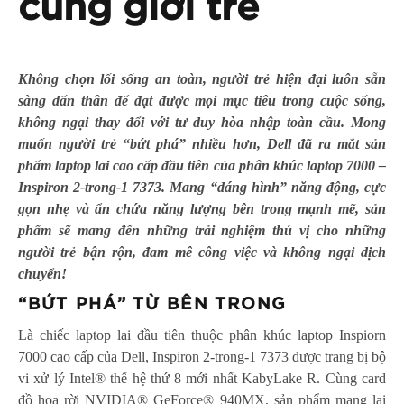
cùng giới trẻ
Không chọn lối sống an toàn, người trẻ hiện đại luôn sẵn
sàng dấn thân để đạt được mọi mục tiêu trong cuộc sống,
không ngại thay đổi với tư duy hòa nhập toàn cầu. Mong
muốn người trẻ “bứt phá” nhiều hơn, Dell đã ra mắt sản
phẩm laptop lai cao cấp đầu tiên của phân khúc laptop 7000 –
Inspiron 2-trong-1 7373. Mang “dáng hình” năng động, cực
gọn nhẹ và ẩn chứa năng lượng bên trong mạnh mẽ, sản
phẩm sẽ mang đến những trải nghiệm thú vị cho những
người trẻ bận rộn, đam mê công việc và không ngại dịch
chuyển!
“BỨT PHÁ” TỪ BÊN TRONG
Là chiếc laptop lai đầu tiên thuộc phân khúc laptop Inspiorn
7000 cao cấp của Dell, Inspiron 2-trong-1 7373 được trang bị bộ
vi xử lý Intel® thế hệ thứ 8 mới nhất KabyLake R. Cùng card
đồ họa rời NVIDIA® GeForce® 940MX, sản phẩm mang lại