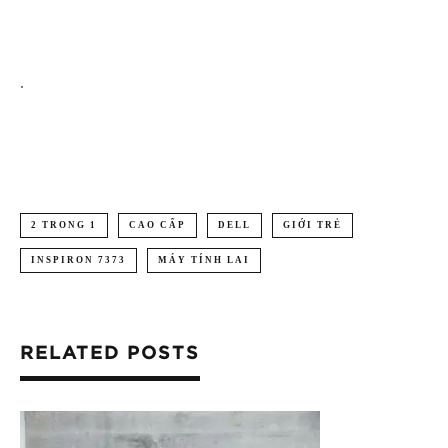
.
2 TRONG 1
CAO CẤP
DELL
GIỚI TRẺ
INSPIRON ­­­­7373
MÁY TÍNH LAI
RELATED POSTS