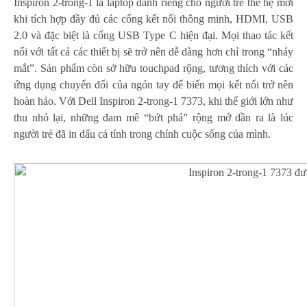
Inspiron 2-trong-1 là laptop dành riêng cho người trẻ thế hệ mới
khi tích hợp đầy đủ các cổng kết nối thông minh, HDMI, USB
2.0 và đặc biệt là cổng USB Type C hiện đại. Mọi thao tác kết
nối với tất cả các thiết bị sẽ trở nên dễ dàng hơn chỉ trong “nháy
mắt”. Sản phẩm còn sở hữu touchpad rộng, tương thích với các
ứng dụng chuyển đổi của ngón tay để biến mọi kết nối trở nên
hoàn hảo. Với Dell Inspiron 2-trong-1 7373, khi thế giới lớn như
thu nhỏ lại, những đam mê “bứt phá” rộng mở dần ra là lúc
người trẻ đã in dấu cá tính trong chính cuộc sống của mình.