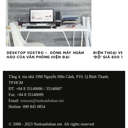
DESKTOP VOSTRO – DÒNG MÁY HOÀN
ĐIỆN THOẠI VER
HẢO CỦA VĂN PHÒNG HIỆN ĐẠI
‘ĐỘ’ GIÁ 600 TR
Tầng 4, tòa nhà 19M Nguyễn Hữu Cảnh, P19, Q.Bình Thạnh,
TP.HCM
ĐT: +84 8 35140686 / 35140687
Fax: +84 8 35140699
Email:
toasoan@nudoanhnhan.net
Hotline: 090 845 0854
© 2008 - 2023 Nudoanhnhan.net. All rights reserved