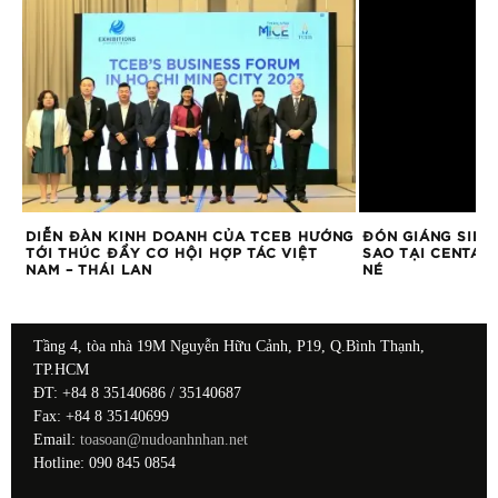
DIỄN ĐÀN KINH DOANH CỦA TCEB HƯỚNG
ĐÓN GIÁNG SINH
TỚI THÚC ĐẨY CƠ HỘI HỢP TÁC VIỆT
SAO TẠI CENTAR
NAM – THÁI LAN
NÉ
Tầng 4, tòa nhà 19M Nguyễn Hữu Cảnh, P19, Q.Bình Thạnh,
TP.HCM
ĐT: +84 8 35140686 / 35140687
Fax: +84 8 35140699
Email:
toasoan@nudoanhnhan.net
Hotline: 090 845 0854