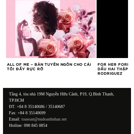
ALL OF ME – BẢN TUYÊN NGÔN CHO CÁI
FOR HER FOREV
TÔI ĐẦY RỰC RỠ
DẤU HAI THẬP K
RODRIGUEZ
Tầng 4, tòa nhà 19M Nguyễn Hữu Cảnh, P19, Q.Bình Thạnh,
TP.HCM
ĐT: +84 8 35140686 / 35140687
Fax: +84 8 35140699
Email:
toasoan@nudoanhnhan.net
Hotline: 090 845 0854