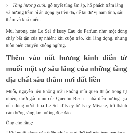
Tầng hương cuối:
gỗ tuyết tùng ấm áp, hổ phách trầm lắng
và hương trầm bí ẩn đọng lại trên da, để lại dư vị nam tính, sâu
thẳm và khó quên.
Mùi hương của Le Sel d’Issey Eau de Parfum như một dòng
chảy bất tận của tự nhiên: khi cuộn trào, khi lắng đọng, nhưng
luôn biến chuyển không ngừng.
Thêm vào nốt hương kinh điển từ
muối một sự sâu lắng của những tầng
địa chất sâu thẳm nơi đất liền
Muối, nguyên liệu không màu không mùi quen thuộc trong tự
nhiên, dưới góc nhìn của Quentin Bisch – nhà điều hương tạo
nên dòng nước hoa Le Sel d’Issey từ Issey Miyake, trở thành
cảm hứng sáng tạo hương độc đáo.
Ông cho rằng:
“Khi muối chạm vào thiên nhiên, mọi thứ trở nên trọn vẹn hơn.