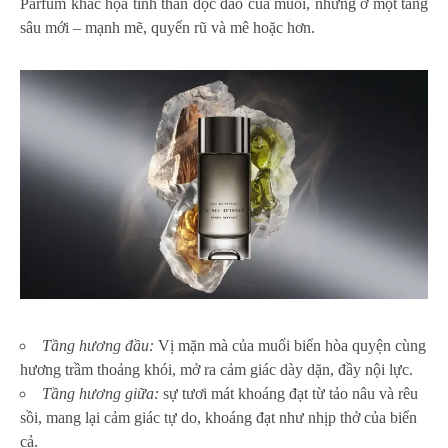
Parfum khắc họa tinh thần độc đáo của muối, nhưng ở một tầng
sâu mới – mạnh mẽ, quyến rũ và mê hoặc hơn.
Tầng hương đầu:
Vị mặn mà của muối biển hòa quyện cùng
hương trầm thoảng khói, mở ra cảm giác dày dặn, đầy nội lực.
Tầng hương giữa:
sự tươi mát khoáng đạt từ tảo nâu và rêu
sồi, mang lại cảm giác tự do, khoáng đạt như nhịp thở của biển
cả.