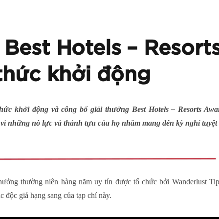
 Best Hotels – Resort
thức khởi động
thức khởi động và công bố giải thưởng Best Hotels – Resorts Awa
ới vì những nỗ lực và thành tựu của họ nhằm mang đến kỳ nghỉ tuyệt
thưởng thường niên hàng năm uy tín được tổ chức bởi Wanderlust Tip
c độc giả hạng sang của tạp chí này.