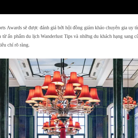
orts Awards sẽ được đánh giá bởi hội đồng giám khảo chuyên gia uy t
ên từ ấn phẩm du lịch Wanderlust Tips và những du khách hạng sang c
êu chí rõ ràng.