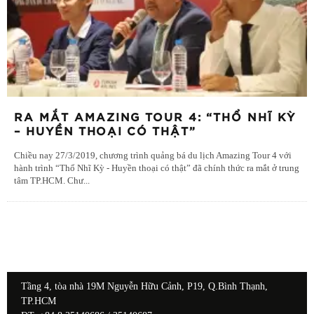
RA MẮT AMAZING TOUR 4: “THỔ NHĨ KỲ
– HUYỀN THOẠI CÓ THẬT”
Chiều nay 27/3/2019, chương trình quảng bá du lịch Amazing Tour 4 với
hành trình “Thổ Nhĩ Kỳ - Huyền thoại có thật” đã chính thức ra mắt ở trung
tâm TP.HCM. Chư
...
Tầng 4, tòa nhà 19M Nguyễn Hữu Cảnh, P19, Q.Bình Thạnh,
TP.HCM