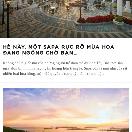
HÈ NÀY, MỘT SAPA RỰC RỠ MÙA HOA
ĐANG NGÓNG CHỜ BẠN…
Không chỉ là giấc mơ của những người trẻ đam mê du lịch Tây Bắc, nơi săn
mây, đón bình minh hay ngắm hoàng hôn tráng lệ, Sapa còn là mái nhà của rất
nhiều loại hoa hồng, mận, đỗ quyên... cực quý hiếm. (more…)
...