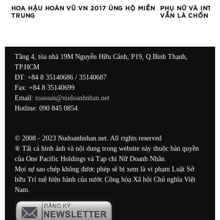
HOA HẬU HOÀN VŨ VN 2017 ỦNG HỘ MIỀN
PHỤ NỮ VÀ INTE
TRUNG
VẪN LÀ CHỐN A
Tầng 4, tòa nhà 19M Nguyễn Hữu Cảnh, P19, Q.Bình Thạnh,
TP.HCM
ĐT: +84 8 35140686 / 35140687
Fax: +84 8 35140699
Email:
toasoan@nudoanhnhan.net
Hotline: 090 845 0854
© 2008 - 2023 Nudoanhnhan.net. All rights reserved
® Tất cả hình ảnh và nội dung trong website này thuộc bản quyền
của One Pacific Holdings và Tạp chí Nữ Doanh Nhân.
Mọi sự sao chép không được phép sẽ bị xem là vi phạm Luật Sở
hữu Trí tuệ hiện hành của nước Cộng hòa Xã hội Chủ nghĩa Việt
Nam.