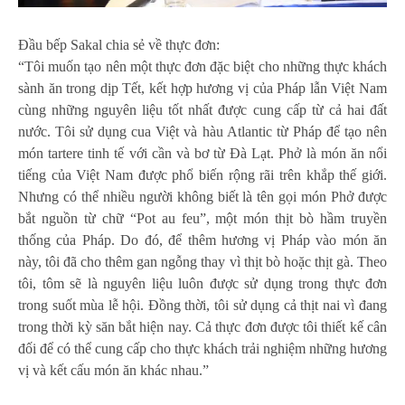
Đầu bếp Sakal chia sẻ về thực đơn:
“Tôi muốn tạo nên một thực đơn đặc biệt cho những thực khách
sành ăn trong dịp Tết, kết hợp hương vị của Pháp lẫn Việt Nam
cùng những nguyên liệu tốt nhất được cung cấp từ cả hai đất
nước. Tôi sử dụng cua Việt và hàu Atlantic từ Pháp để tạo nên
món tartere tinh tế với cần và bơ từ Đà Lạt. Phở là món ăn nổi
tiếng của Việt Nam được phổ biến rộng rãi trên khắp thế giới.
Nhưng có thể nhiều người không biết là tên gọi món Phở được
bắt nguồn từ chữ “Pot au feu”, một món thịt bò hầm truyền
thống của Pháp. Do đó, để thêm hương vị Pháp vào món ăn
này, tôi đã cho thêm gan ngỗng thay vì thịt bò hoặc thịt gà. Theo
tôi, tôm sẽ là nguyên liệu luôn được sử dụng trong thực đơn
trong suốt mùa lễ hội. Đồng thời, tôi sử dụng cả thịt nai vì đang
trong thời kỳ săn bắt hiện nay. Cả thực đơn được tôi thiết kế cân
đối để có thể cung cấp cho thực khách trải nghiệm những hương
vị và kết cấu món ăn khác nhau.”