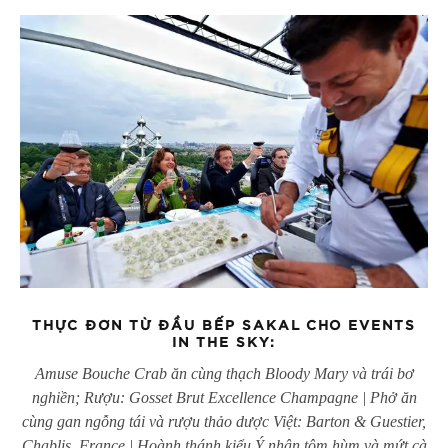
THỰC ĐƠN TỪ ĐẦU BẾP SAKAL CHO EVENTS
IN THE SKY:
Amuse Bouche Crab ăn cùng thạch Bloody Mary và trái bơ
nghiền; Rượu: Gosset Brut Excellence Champagne | Phở ăn
cùng gan ngỗng tái và rượu thảo dược Việt: Barton & Guestier,
Chablis, France | Hoành thánh kiểu Ý nhân tôm hùm và mứt cà