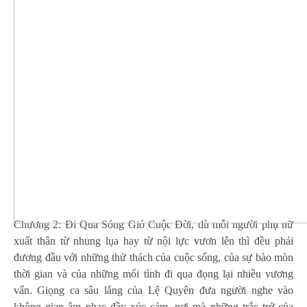
Chương 2: Đi Qua Sóng Gió Cuộc Đời, dù mỗi người phụ nữ
xuất thân từ nhung lụa hay từ nội lực vươn lên thì đều phải
đương đầu với những thử thách của cuộc sống, của sự bào mòn
thời gian và của những mối tình đi qua đọng lại nhiều vương
vấn. Giọng ca sâu lắng của Lệ Quyên đưa người nghe vào
không gian âm nhạc đầy xúc cảm, nơi mà những trắc trở của