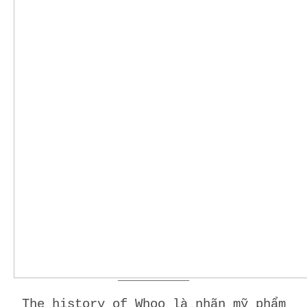
——————–
The history of Whoo là nhãn mỹ phẩm