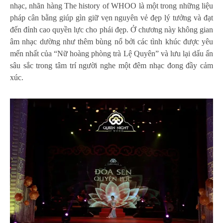
nhạc, nhãn hàng The history of WHOO là một trong những liệu
pháp cân bằng giúp gìn giữ vẹn nguyên vẻ đẹp lý tưởng và đạt
đến đỉnh cao quyền lực cho phái đẹp. Ở chương này không gian
âm nhạc dường như thêm bùng nổ bởi các tình khúc được yêu
mến nhất của “Nữ hoàng phòng trà Lệ Quyên” và lưu lại dấu ấn
sâu sắc trong tâm trí người nghe một đêm nhạc đong đầy cảm
xúc.