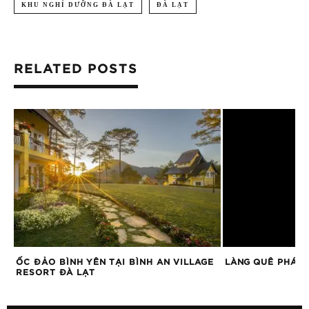
KHU NGHỈ DƯỠNG ĐÀ LẠT
ĐÀ LẠT
RELATED POSTS
ỐC ĐẢO BÌNH YÊN TẠI BÌNH AN VILLAGE
LÀNG QUÊ PHÁP 
T
RESORT ĐÀ LẠT