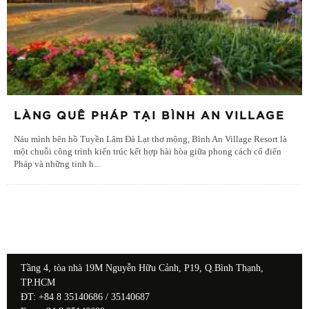
LÀNG QUÊ PHÁP TẠI BÌNH AN VILLAGE
Náu mình bên hồ Tuyền Lâm Đà Lạt thơ mộng, Bình An Village Resort là
một chuỗi công trình kiến trúc kết hợp hài hòa giữa phong cách cổ điển
Pháp và những tinh h
...
Tầng 4, tòa nhà 19M Nguyễn Hữu Cảnh, P19, Q.Bình Thạnh,
TP.HCM
ĐT: +84 8 35140686 / 35140687