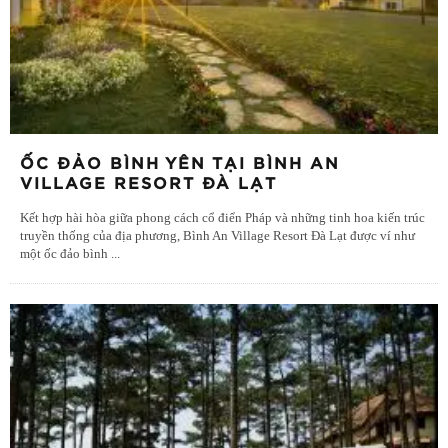
ỐC ĐẢO BÌNH YÊN TẠI BÌNH AN
VILLAGE RESORT ĐÀ LẠT
Kết hợp hài hòa giữa phong cách cổ điển Pháp và những tinh hoa kiến trúc
truyền thống của địa phương, Bình An Village Resort Đà Lạt được ví như
một ốc đảo bình
...