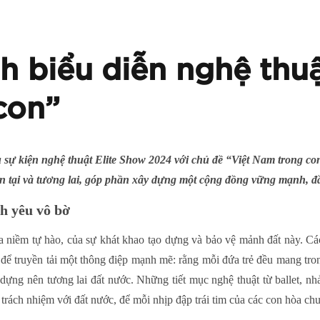
h biểu diễn nghệ thuậ
con”
ệu sự kiện nghệ thuật Elite Show 2024 với chủ đề “Việt Nam trong c
iện tại và tương lai, góp phần xây dựng một cộng đồng vững mạnh, đ
h yêu vô bờ
a niềm tự hào, của sự khát khao tạo dựng và bảo vệ mảnh đất này. Cá
ể truyền tải một thông điệp mạnh mẽ: rằng mỗi đứa trẻ đều mang tro
ựng nên tương lai đất nước. Những tiết mục nghệ thuật từ ballet, nh
trách nhiệm với đất nước, để mỗi nhịp đập trái tim của các con hòa chu