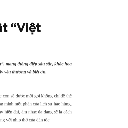
t “Việt
on”, mang thông điệp sâu sắc, khắc họa
ầy yêu thương và biết ơn.
c con sẽ được mời gọi không chỉ để thể
ng mình một phần của lịch sử hào hùng,
ảy hiện đại, âm nhạc đa dạng sẽ là cách
ng với nhịp thở của dân tộc.