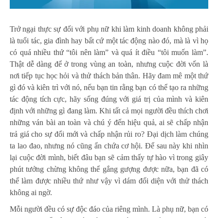
Trở ngại thực sự đối với phụ nữ khi làm kinh doanh không phải
là tuổi tác, gia đình hay bất cứ một tác động nào đó, mà là vì họ
có quá nhiều thứ “tôi nên làm” và quá ít điều “tôi muốn làm”.
Thật dễ dàng để ở trong vùng an toàn, nhưng cuộc đời vốn là
nơi tiếp tục học hỏi và thử thách bản thân. Hãy đam mê một thứ
gì đó và kiên trì với nó, nếu bạn tin rằng bạn có thể tạo ra những
tác động tích cực, hãy sống đúng với giá trị của mình và kiên
định với những gì đang làm. Khi tất cả mọi người đều thích chơi
những ván bài an toàn và chú ý đến hiệu quả, ai sẽ chấp nhận
trả giá cho sự đổi mới và chấp nhận rủi ro? Đại dịch làm chúng
ta lao đao, nhưng nó cũng ẩn chứa cơ hội. Để sau này khi nhìn
lại cuộc đời mình, biết đâu bạn sẽ cảm thấy tự hào vì trong giây
phút tưởng chừng không thể gắng gượng được nữa, bạn đã có
thể làm được nhiều thứ như vậy vì dám đối diện với thử thách
không ai ngờ.
Mỗi người đều có sự độc đáo của riêng mình. Là phụ nữ, bạn có