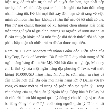
hiện nay, để trở nên mạnh mẽ và quyết tâm hơn, bạn phải tiếp
tục học hỏi và thúc đẩy quá trình thích nghi của bản thân càng
nhanh càng tốt. Để khi mọi thứ xảy đến, bạn sẽ rõ ràng về việc
mình có muốn làm hay không và làm thế nào để tốt nhất có thể.
Phụ nữ nói chung thường có xu hướng chọn những giải pháp
thận trọng vì yếu tố gia đình, nhưng sự nghiệp và kinh doanh lại
là câu chuyện khác, nó là một “cuộc đời thách thức” đòi hỏi bạn
phải chấp nhận rất nhiều rủi ro để đạt được mục tiêu.
Năm 2011, Beth Mooney trở thành Giám đốc Điều hành của
KeyCorp, Bank of America. Bà là nữ CEO duy nhất trong số 20
ngân hàng hàng đầu nước Mỹ. Khi bắt đầu sự nghiệp, Mooney
chỉ là thư ký của một ngân hàng địa phương ở Texas với mức
lương 10.000USD hàng năm. Nhưng bà sớm nhận ra rằng bà
cần nhiều hơn thế. Bà đến mọi ngân hàng lớn ở Dallas với hy
vọng có được một vị trí trong bộ phận đào tạo quản lý. Trong
văn phòng của người quản lý Ngân hàng Cộng hòa ở Dallas, bà
từ chối rời đi trừ khi người quản lý đồng ý cho bà một vị trí. Sau
ba tiếng đồng hồ chờ đợi, cuối cùng người quản lý đã bị khuất