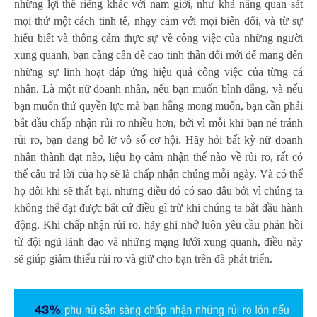
những lợi thế riêng khác với nam giới, như khả năng quan sát
mọi thứ một cách tinh tế, nhạy cảm với mọi biến đổi, và từ sự
hiểu biết và thông cảm thực sự về công việc của những người
xung quanh, bạn càng cần đề cao tinh thần đổi mới để mang đến
những sự linh hoạt đáp ứng hiệu quả công việc của từng cá
nhân. Là một nữ doanh nhân, nếu bạn muốn bình đẳng, và nếu
bạn muốn thứ quyền lực mà bạn hằng mong muốn, bạn cần phải
bắt đầu chấp nhận rủi ro nhiều hơn, bởi vì mỗi khi bạn né tránh
rủi ro, bạn đang bỏ lỡ vô số cơ hội. Hãy hỏi bất kỳ nữ doanh
nhân thành đạt nào, liệu họ cảm nhận thế nào về rủi ro, rất có
thể câu trả lời của họ sẽ là chấp nhận chúng mỗi ngày. Và có thể
họ đôi khi sẽ thất bại, nhưng điều đó có sao đâu bởi vì chúng ta
không thể đạt được bất cứ điều gì trừ khi chúng ta bắt đầu hành
động. Khi chấp nhận rủi ro, hãy ghi nhớ luôn yêu cầu phản hồi
từ đội ngũ lãnh đạo và những mạng lưới xung quanh, điều này
sẽ giúp giảm thiểu rủi ro và giữ cho bạn trên đà phát triển.