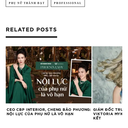
PHỤ NỮ THÀNH ĐẠT
PROFESSIONAL
RELATED POSTS
TY
CEO CBP INTERIOR, CHENG BẢO PHƯƠNG:
GIÁM ĐỐC TRUYỀ
NỘI LỰC CỦA PHỤ NỮ LÀ VÔ HẠN
VIKTORIA MYKHN
KẾT