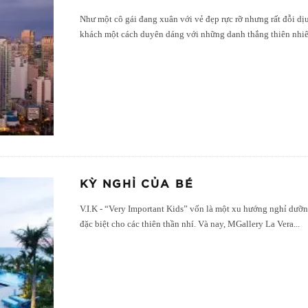
Như một cô gái đang xuân với vẻ đẹp rực rỡ nhưng rất đỗi dịu
khách một cách duyên dáng với những danh thắng thiên nhi
KỲ NGHỈ CỦA BÉ
V.I.K - “Very Important Kids” vốn là một xu hướng nghỉ dưỡ
đặc biệt cho các thiên thần nhí. Và nay, MGallery La Vera
...