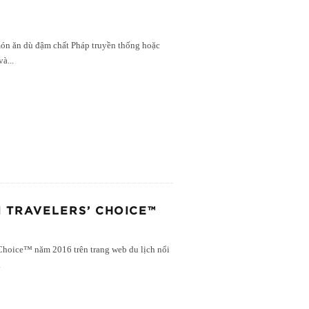
món ăn dù đậm chất Pháp truyền thống hoặc
và
...
I TRAVELERS’ CHOICE™
 Choice™ năm 2016 trên trang web du lịch nổi
.