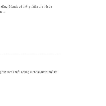
 dàng, Manila cứ thế tự nhiên thu hút du
ên
...
ng với một chuỗi những dịch vụ được thiết kế