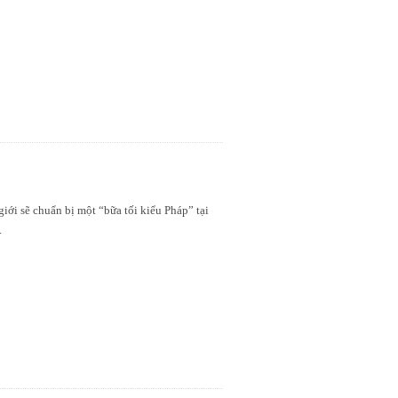
.
iới sẽ chuẩn bị một “bữa tối kiểu Pháp” tại
.