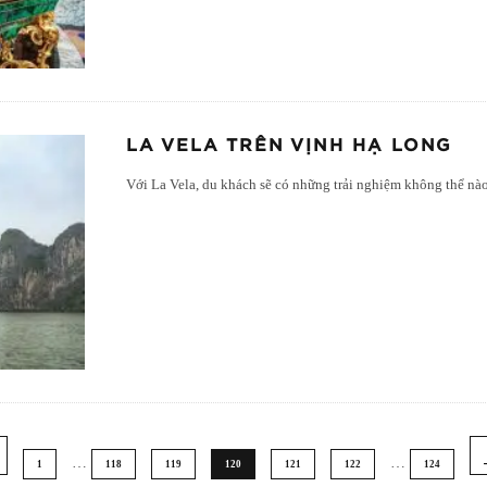
LA VELA TRÊN VỊNH HẠ LONG
Với La Vela, du khách sẽ có những trải nghiệm không thể nà
…
…
1
118
119
120
121
122
124