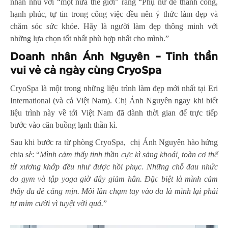
nhắn nhủ với “một nửa thế giới” rằng “Phụ nữ để thành công,
hạnh phúc, tự tin trong công việc đều nên ý thức làm đẹp và
chăm sóc sức khỏe. Hãy là người làm đẹp thông minh với
những lựa chọn tốt nhất phù hợp nhất cho mình.”
Doanh nhân Ánh Nguyên – Tinh thần
vui vẻ cả ngày cùng CryoSpa
CryoSpa là một trong những liệu trình làm đẹp mới nhất tại Eri
International (và cả Việt Nam). Chị Ánh Nguyên ngay khi biết
liệu trình này về tới Việt Nam đã dành thời gian để trực tiếp
bước vào căn buồng lạnh thần kì.
Sau khi bước ra từ phòng CryoSpa, chị Ánh Nguyên hào hứng
chia sẻ: “
Mình cảm thấy tinh thần cực kì sảng khoái, toàn cơ thể
từ xương khớp đều như được hồi phục. Những chỗ đau nhức
do gym và tập yoga giờ đây giảm hẳn. Đặc biệt là mình cảm
thấy da dẻ căng mịn. Mỗi lần chạm tay vào da là mình lại phải
tự mỉm cười vì tuyệt vời quá.
”