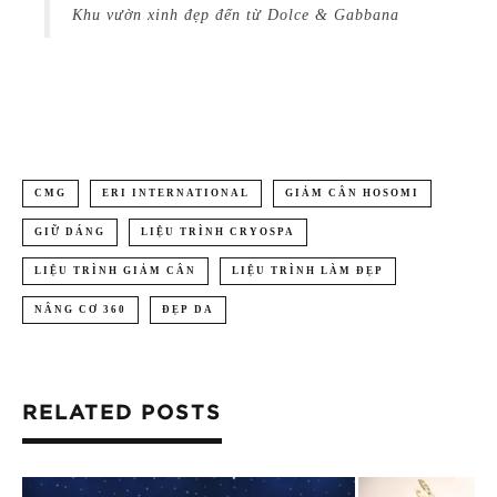
Khu vườn xinh đẹp đến từ Dolce & Gabbana
CMG
ERI INTERNATIONAL
GIẢM CÂN HOSOMI
GIỮ DÁNG
LIỆU TRÌNH CRYOSPA
LIỆU TRÌNH GIẢM CÂN
LIỆU TRÌNH LÀM ĐẸP
NÂNG CƠ 360
ĐẸP DA
RELATED POSTS