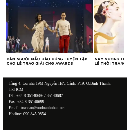
DÀN NGƯỜI MẪU HÀO HỨNG LUYỆN TẬP
NAM VƯƠNG TRỊ
CHO LỄ TRAO GIẢI CMG AWARDS
LỄ THỜI TRANG 
Tầng 4, tòa nhà 19M Nguyễn Hữu Cảnh, P19, Q.Bình Thạnh,
TP.HCM
ĐT: +84 8 35140686 / 35140687
Fax: +84 8 35140699
Email:
toasoan@nudoanhnhan.net
Hotline: 090 845 0854