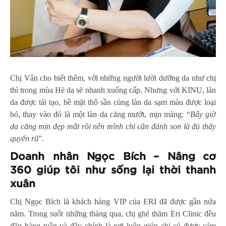
Chị Vân cho biết thêm, với những người lười dưỡng da như chị
thì trong mùa Hè da sẽ nhanh xuống cấp. Nhưng với KINU, làn
da được tái tạo, bề mặt thô sần cùng làn da sạm màu được loại
bỏ, thay vào đó là một làn da căng mướt, mịn màng: “
Bây giờ
da căng mịn đẹp mắt rồi nên mình chỉ cần đánh son là đủ thấy
quyến rũ
”.
Doanh nhân Ngọc Bích – Nâng cơ
360 giúp tôi như sống lại thời thanh
xuân
Chị Ngọc Bích là khách hàng VIP của ERI đã được gần nửa
năm. Trong suốt những tháng qua, chị ghé thăm Eri Clinic đều
đặn hàng tuần và đây chính là nơi luôn giúp chị có được cảm