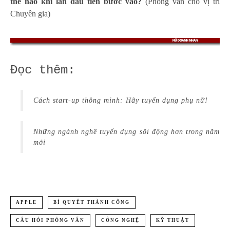
thế nào khi lần đầu tiên bước vào?
(Phỏng vấn cho vị trí
Chuyên gia)
Đọc thêm:
Cách start-up thông minh: Hãy tuyển dụng phụ nữ!
Những ngành nghề tuyển dụng sôi động hơn trong năm
mới
APPLE
BÍ QUYẾT THÀNH CÔNG
CÂU HỎI PHỎNG VẤN
CÔNG NGHỆ
KỸ THUẬT