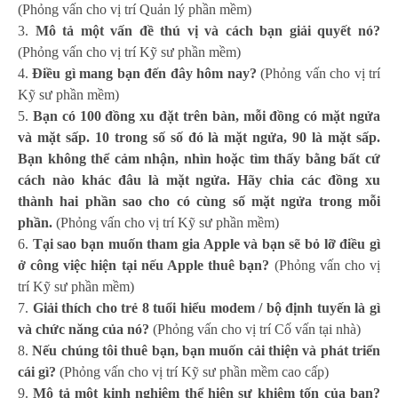
(Phỏng vấn cho vị trí Quản lý phần mềm)
Mô tả một vấn đề thú vị và cách bạn giải quyết nó?
(Phỏng vấn cho vị trí Kỹ sư phần mềm)
Điều gì mang bạn đến đây hôm nay?
(Phỏng vấn cho vị trí
Kỹ sư phần mềm)
Bạn có 100 đồng xu đặt trên bàn, mỗi đồng có mặt ngửa
và mặt sấp. 10 trong số số đó là mặt ngửa, 90 là mặt sấp.
Bạn không thể cảm nhận, nhìn hoặc tìm thấy bằng bất cứ
cách nào khác đâu là mặt ngửa. Hãy chia các đồng xu
thành hai phần sao cho có cùng số mặt ngửa trong mỗi
phần.
(Phỏng vấn cho vị trí Kỹ sư phần mềm)
Tại sao bạn muốn tham gia Apple và bạn sẽ bỏ lỡ điều gì
ở công việc hiện tại nếu Apple thuê bạn?
(Phỏng vấn cho vị
trí Kỹ sư phần mềm)
Giải thích cho trẻ 8 tuổi hiểu modem / bộ định tuyến là gì
và chức năng của nó?
(Phỏng vấn cho vị trí Cố vấn tại nhà)
Nếu chúng tôi thuê bạn, bạn muốn cải thiện và phát triển
cái gì?
(Phỏng vấn cho vị trí Kỹ sư phần mềm cao cấp)
Mô tả một kinh nghiệm thể hiện sự khiêm tốn của bạn?