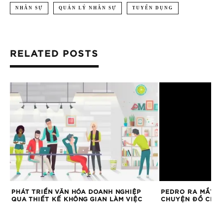
NHÂN SỰ
QUẢN LÝ NHÂN SỰ
TUYỂN DỤNG
RELATED POSTS
H
PHÁT TRIỂN VĂN HÓA DOANH NGHIỆP
PEDRO RA MẮT B
QUA THIẾT KẾ KHÔNG GIAN LÀM VIỆC
CHUYỆN ĐỒ CHƠ