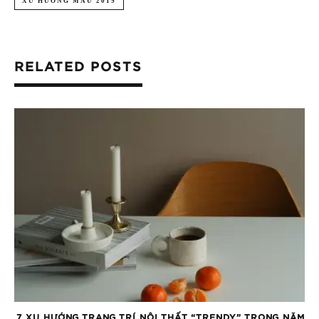
XU HƯỚNG MÀU 2019
RELATED POSTS
7 XU HƯỚNG TRANG TRÍ NỘI THẤT “TRENDY” TRONG NĂM