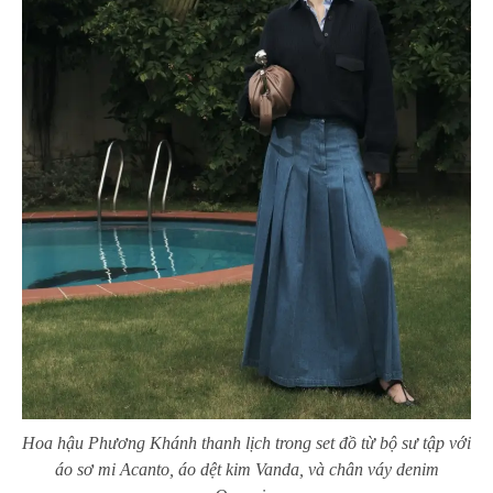
Hoa hậu Phương Khánh thanh lịch trong set đồ từ bộ sư tập với
áo sơ mi Acanto, áo dệt kim Vanda, và chân váy denim