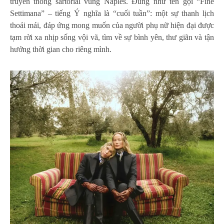
truyền thống sartorial vùng Naples. Đúng như tên gọi “Fine
Settimana” – tiếng Ý nghĩa là “cuối tuần”: một sự thanh lịch
thoải mái, đáp ứng mong muốn của người phụ nữ hiện đại được
tạm rời xa nhịp sống vội vã, tìm về sự bình yên, thư giãn và tận
hưởng thời gian cho riêng mình.