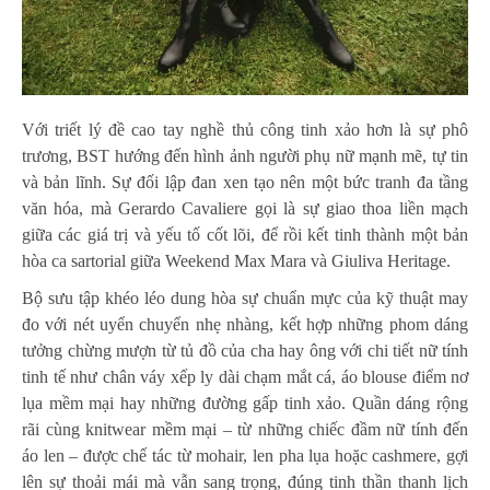
Với triết lý đề cao tay nghề thủ công tinh xảo hơn là sự phô
trương, BST hướng đến hình ảnh người phụ nữ mạnh mẽ, tự tin
và bản lĩnh. Sự đối lập đan xen tạo nên một bức tranh đa tầng
văn hóa, mà Gerardo Cavaliere gọi là sự giao thoa liền mạch
giữa các giá trị và yếu tố cốt lõi, để rồi kết tinh thành một bản
hòa ca sartorial giữa Weekend Max Mara và Giuliva Heritage.
Bộ sưu tập khéo léo dung hòa sự chuẩn mực của kỹ thuật may
đo với nét uyển chuyển nhẹ nhàng, kết hợp những phom dáng
tưởng chừng mượn từ tủ đồ của cha hay ông với chi tiết nữ tính
tinh tế như chân váy xếp ly dài chạm mắt cá, áo blouse điểm nơ
lụa mềm mại hay những đường gấp tinh xảo. Quần dáng rộng
rãi cùng knitwear mềm mại – từ những chiếc đầm nữ tính đến
áo len – được chế tác từ mohair, len pha lụa hoặc cashmere, gợi
lên sự thoải mái mà vẫn sang trọng, đúng tinh thần thanh lịch