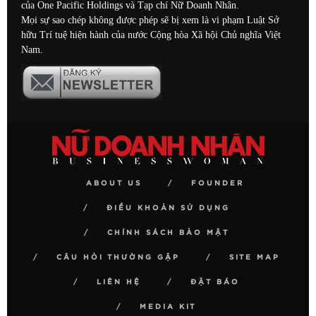
của One Pacific Holdings và Tạp chí Nữ Doanh Nhân.
Mọi sự sao chép không được phép sẽ bị xem là vi phạm Luật Sở
hữu Trí tuệ hiện hành của nước Cộng hòa Xã hội Chủ nghĩa Việt
Nam.
ABOUT US
FOUNDER
ĐIỀU KHOẢN SỬ DỤNG
CHÍNH SÁCH BẢO MẬT
CÂU HỎI THƯỜNG GẶP
SITE MAP
LIÊN HỆ
ĐẶT BÁO
MEDIA KIT