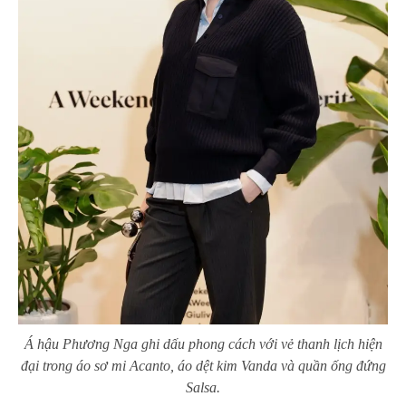
Á hậu Phương Nga ghi dấu phong cách với vẻ thanh lịch hiện
đại trong áo sơ mi Acanto, áo dệt kim Vanda và quần ống đứng
Salsa.