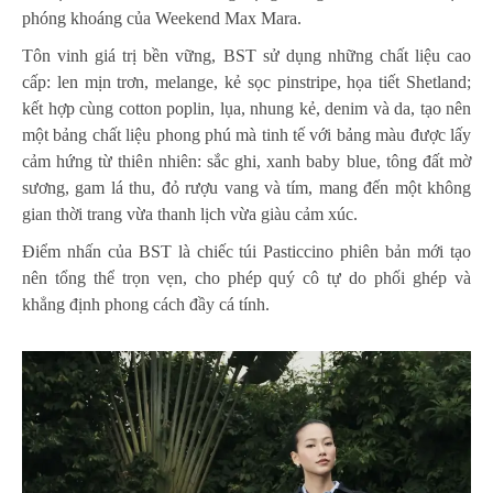
phóng khoáng của Weekend Max Mara.
Tôn vinh giá trị bền vững, BST sử dụng những chất liệu cao
cấp: len mịn trơn, melange, kẻ sọc pinstripe, họa tiết Shetland;
kết hợp cùng cotton poplin, lụa, nhung kẻ, denim và da, tạo nên
một bảng chất liệu phong phú mà tinh tế với bảng màu được lấy
cảm hứng từ thiên nhiên: sắc ghi, xanh baby blue, tông đất mờ
sương, gam lá thu, đỏ rượu vang và tím, mang đến một không
gian thời trang vừa thanh lịch vừa giàu cảm xúc.
Điểm nhấn của BST là chiếc túi Pasticcino phiên bản mới tạo
nên tổng thể trọn vẹn, cho phép quý cô tự do phối ghép và
khẳng định phong cách đầy cá tính.