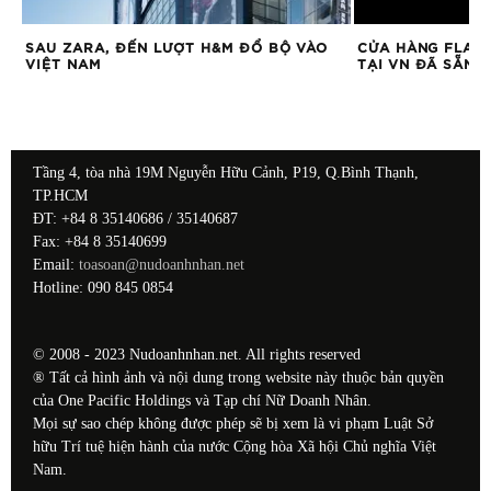
SAU ZARA, ĐẾN LƯỢT H&M ĐỔ BỘ VÀO
CỬA HÀNG FLAGS
2
VIỆT NAM
TẠI VN ĐÃ SẴN 
Tầng 4, tòa nhà 19M Nguyễn Hữu Cảnh, P19, Q.Bình Thạnh,
TP.HCM
ĐT: +84 8 35140686 / 35140687
Fax: +84 8 35140699
Email:
toasoan@nudoanhnhan.net
Hotline: 090 845 0854
© 2008 - 2023 Nudoanhnhan.net. All rights reserved
® Tất cả hình ảnh và nội dung trong website này thuộc bản quyền
của One Pacific Holdings và Tạp chí Nữ Doanh Nhân.
Mọi sự sao chép không được phép sẽ bị xem là vi phạm Luật Sở
hữu Trí tuệ hiện hành của nước Cộng hòa Xã hội Chủ nghĩa Việt
Nam.