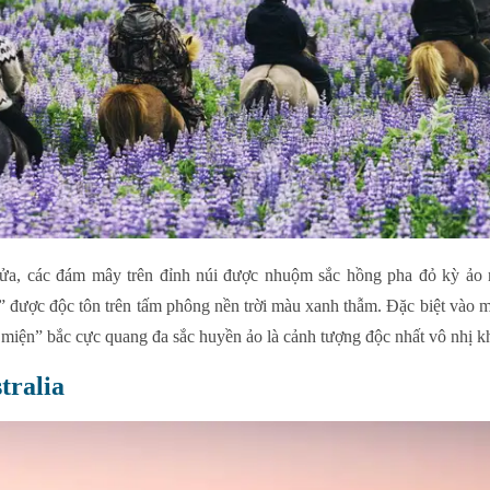
ửa, các đám mây trên đỉnh núi được nhuộm sắc hồng pha đỏ kỳ ảo n
ính” được độc tôn trên tấm phông nền trời màu xanh thẫm. Đặc biệt vào 
 miện” bắc cực quang đa sắc huyền ảo là cảnh tượng độc nhất vô nhị k
tralia