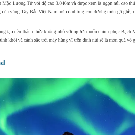
ạch Mộc Lương Tử với độ cao 3.046m và được xem là ngọn núi cao t
ng của vùng Tây Bắc Việt Nam nơi có những con đường mòn gồ ghề, rừ
ở cũng tạo nên thách thức không nhỏ với người muốn chinh phục Bạch
tinh khôi và cảnh sắc trời mây hùng vĩ trên đỉnh núi sẽ là món quà vô
nd