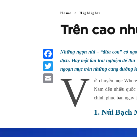
Home
Highlights
Trên cao nh
Những ngọn núi – “đứa con” có ngoạ
dịch. Hãy một lần trải nghiệm để thu
Facebook
ngoạn mục trên những cung đường le
V
Twitter
ới chuyên mục Where t
Email
Nam đến nhiều quốc g
chinh phục bạn ngay t
1. Núi Bạch