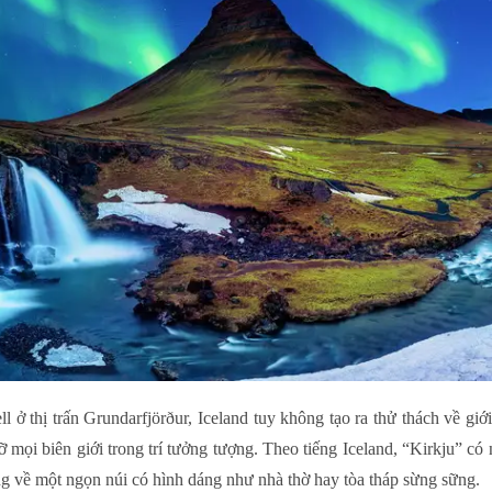
 ở thị trấn Grundarfjörður, Iceland tuy không tạo ra thử thách về giới
mọi biên giới trong trí tưởng tượng. Theo tiếng Iceland, “Kirkju” có ng
ng về một ngọn núi có hình dáng như nhà thờ hay tòa tháp sừng sững.