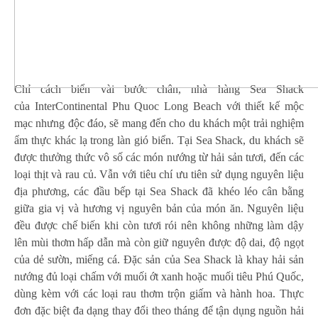
Chỉ cách biển vài bước chân, nhà hàng Sea Shack
của InterContinental Phu Quoc Long Beach với thiết kế mộc
mạc nhưng độc đáo, sẽ mang đến cho du khách một trải nghiệm
ẩm thực khác lạ trong làn gió biển. Tại Sea Shack, du khách sẽ
được thưởng thức vô số các món nướng từ hải sản tươi, đến các
loại thịt và rau củ. Vẫn với tiêu chí ưu tiên sử dụng nguyên liệu
địa phương, các đầu bếp tại Sea Shack đã khéo léo cân bằng
giữa gia vị và hương vị nguyên bản của món ăn. Nguyên liệu
đều được chế biến khi còn tươi rói nên không những làm dậy
lên mùi thơm hấp dẫn mà còn giữ nguyên được độ dai, độ ngọt
của dẻ sườn, miếng cá. Đặc sản của Sea Shack là khay hải sản
nướng đủ loại chấm với muối ớt xanh hoặc muối tiêu Phú Quốc,
dùng kèm với các loại rau thơm trộn giấm và hành hoa. Thực
đơn đặc biệt đa dạng thay đổi theo tháng để tận dụng nguồn hải