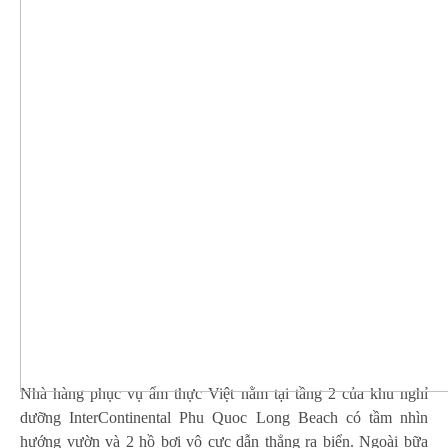
Nhà hàng phục vụ ẩm thực Việt nằm tại tầng 2 của khu nghỉ
dưỡng InterContinental Phu Quoc Long Beach có tầm nhìn
hướng vườn và 2 hồ bơi vô cực dẫn thẳng ra biển. Ngoài bữa