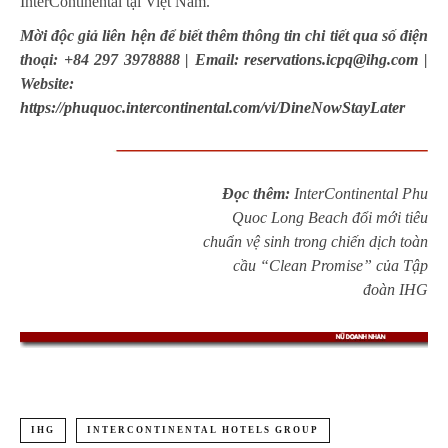
InterContinental tại Việt Nam.
Mời độc giả liên hện để biết thêm thông tin chi tiết qua số điện
thoại: +84 297 3978888 | Email:
reservations.icpq@ihg.com
|
Website:
https://phuquoc.intercontinental.com/vi/DineNowStayLater
Đọc thêm:
InterContinental Phu
Quoc Long Beach đổi mới tiêu
chuẩn vệ sinh trong chiến dịch toàn
cầu “Clean Promise” của Tập
đoàn IHG
IHG
INTERCONTINENTAL HOTELS GROUP