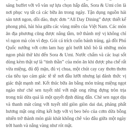
sáng buffet với vô vàn sự lựa chọn hấp dẫn, Sora & Umi còn là
nơi phục vụ tất cả các bữa ăn trong ngày. Tận dụng nguồn hải
sản tươi ngon, dồi dào, thực đơn “All Day Dining” được thiết kế
phong phú, hài hòa giữa các vùng miền của Việt Nam. Các món
ăn địa phương cũng được nâng tầm, trở thành mỹ vị không chỉ
vì ngon mà còn vì đẹp. Gỏi cá trích cuốn bánh tráng, gà đồi Phú
Quốc nướng với cơm lam hay gỏi bưởi khô bò là những món
ngon phải thử khi đến Sora & Umi. Nước chấm và các loại sốt
dùng kèm thật sự là “tinh thần” của món ăn khi được pha chế rất
vừa miệng, đủ độ mặn, đủ vị chua, một chút cay cay thơm thơm
của tiêu tạo cảm giác tê tê nơi đầu lưỡi nhưng lại đánh thức vị
giác thật mạnh mẽ. Kết thúc bữa ăn bằng món tráng miệng ngọt
ngào như chè sen tuyết nhĩ với mật ong rừng đựng tròn trịa
trong trái dừa quả là một quyết định đúng đắn. Chè sen ngọt dịu
và thanh mát cùng với tuyết nhĩ giòn giòn dai dai, phảng phất
hương mật ong rừng kết hợp với vị beo béo của cơm dừa bỗng
nhiên trở thành món giải khát không chê vào đâu giữa một ngày
trời hanh và nắng vàng như rót mật.