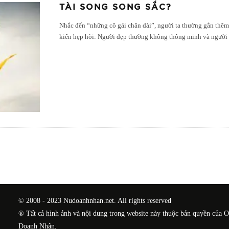
TÀI SONG SONG SẮC?
Nhắc đến “những cô gái chân dài”, người ta thường gắn thêm
kiến hẹp hòi: Người đẹp thường không thông minh và người 
© 2008 - 2023 Nudoanhnhan.net. All rights reserved
® Tất cả hình ảnh và nội dung trong website này thuộc bản quyền của 
Doanh Nhân.