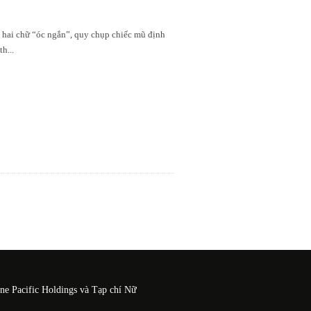
 hai chữ “óc ngắn”, quy chụp chiếc mũ định
th
...
One Pacific Holdings và Tạp chí Nữ