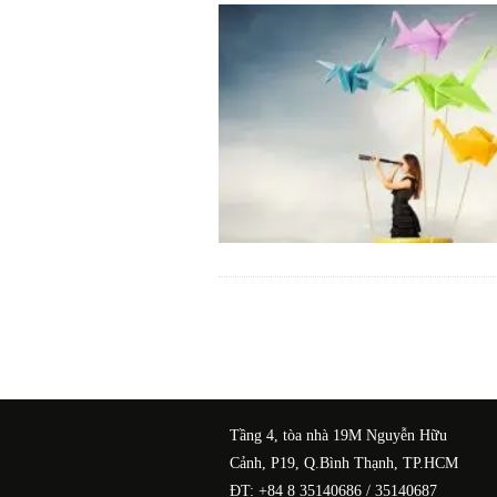
Tầng 4, tòa nhà 19M Nguyễn Hữu
Cảnh, P19, Q.Bình Thạnh, TP.HCM
ĐT: +84 8 35140686 / 35140687