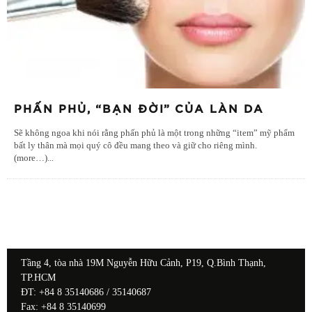
PHẤN PHỦ, “BẠN ĐỜI” CỦA LÀN DA
Sẽ không ngoa khi nói rằng phấn phủ là một trong những “item” mỹ phẩm
bất ly thân mà mọi quý cô đều mang theo và giữ cho riêng mình.
(more…)
...
Tầng 4, tòa nhà 19M Nguyễn Hữu Cảnh, P19, Q.Bình Thạnh,
TP.HCM
ĐT: +84 8 35140686 / 35140687
Fax: +84 8 35140699