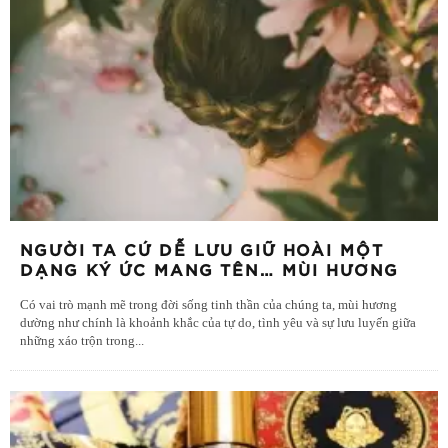
NGƯỜI TA CỨ DỄ LƯU GIỮ HOÀI MỘT
DẠNG KÝ ỨC MANG TÊN… MÙI HƯƠNG
Có vai trò mạnh mẽ trong đời sống tinh thần của chúng ta, mùi hương
dường như chính là khoảnh khắc của tự do, tình yêu và sự lưu luyến giữa
những xáo trộn trong
...