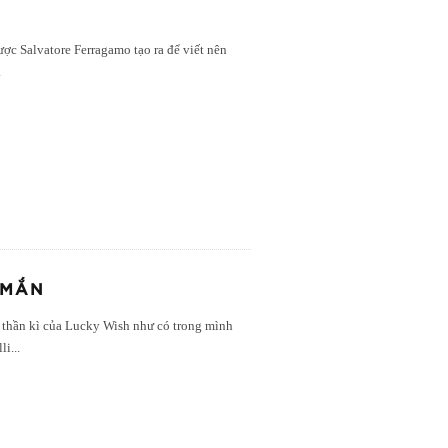
ược Salvatore Ferragamo tạo ra để viết nên
.
 MẮN
 thần kì của Lucky Wish như có trong mình
li
...