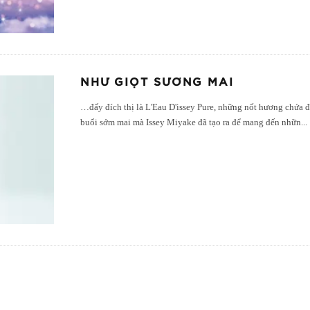
NHƯ GIỌT SƯƠNG MAI
…đấy đích thị là L'Eau D'issey Pure, những nốt hương chứa đ
buổi sớm mai mà Issey Miyake đã tạo ra để mang đến nhữn
...