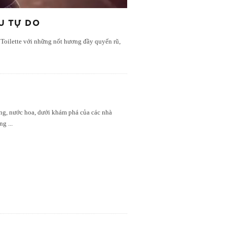
U TỰ DO
Toilette với những nốt hương đầy quyến rũ,
ộng, nước hoa, dưới khám phá của các nhà
ang
...