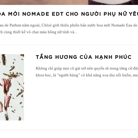
A MỚI NOMADE EDT CHO NGƯỜI PHỤ NỮ YÊ
au de Parfum năm ngoái, Chloé giới thiệu phiên bản nước hoa mới Nomade Eau de 
h cùng thiết kế vỏ chai màu hồng nữ tính và
...
TẦNG HƯƠNG CỦA HẠNH PHÚC
Không chỉ giúp mọi cô gái trở nên quyến rũ trong từng cử đ
khoa học, là “người hùng” có khả năng xoa dịu nỗi buồn, m