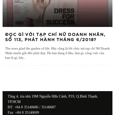
ĐỌC GÌ VỚI TẠP CHÍ NỮ DOANH NHÂN,
SỐ 113, PHÁT HÀNH THÁNG 6/2018?
The roses glad the garden of life. Đây cũng là lời chúc mà tạp chí Nữ Doanh
Nhân muốn gửi đến phái đẹp. Dù bạn đang ở đâu, làm gì, công việc của
bạn là gì, hãy
...
Tầng 4, tòa nhà 19M Nguyễn Hữu Cảnh, P19, Q.Bình Thạnh,
TP.HCM
ĐT: +84 8 35140686 / 35140687
Fax: +84 8 35140699