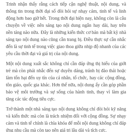
Trinh nhận thấy rằng cách tiếp cận nghệ thuật, nội dung, và
thông tin trong thời đại số đòi hỏi sự nhạy cảm, tinh tế và linh
động hơn bao giờ hết. Trong thời đại hiện nay, không còn là câu
chuyện về việc nên sáng tạo nội dung ngắn hay dài, hay trên
nền tảng nào nữa. Đây là những kiến thức cơ bản mà bất kỳ nhà
sáng tạo nội dung nào cũng cần trang bị. Điều thực sự cần nhắc
đến là sự tinh tế trong việc giao thoa giữa nhịp độ nhanh của các
yêu cầu thời đại và giá trị của nội dung.
Một nội dung xuất sắc không chỉ cần đáp ứng thị hiếu của giới
trẻ mà còn phải nhắc đến sự duyên dáng, tránh bị đào thải hoặc
làm tổn hại đến uy tín của cá nhân, tổ chức, hay các cộng đồng,
tôn giáo, quốc gia khác. Hơn thế nữa, nội dung ấy cần góp phần
bảo vệ môi trường và sự sống của hành tinh, thay vì làm gia
tăng các tác động tiêu cực.
Trở thành một nhà sáng tạo nội dung không chỉ đòi hỏi kỹ năng
và kiến thức mà còn là trách nhiệm đối với cộng đồng. Sự nhạy
cảm và tinh tế chính là chìa khóa để mỗi nội dung không chỉ đáp
ứng nhu cầu mà còn tạo nên giá trị lâu dài và tích cực.