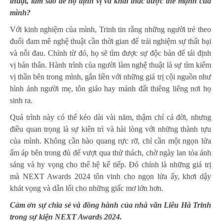
thuật, làm sao để họ định vị và khai thác được thế mạnh của
mình?
Với kinh nghiệm của mình, Trinh tin rằng những người trẻ theo
đuổi đam mê nghệ thuật cần thời gian để trải nghiệm sự thất bại
và nỗi đau. Chính từ đó, họ sẽ tìm được sự độc bản để tái định
vị bản thân. Hành trình của người làm nghệ thuật là sự tìm kiếm
vị thần bên trong mình, gắn liền với những giá trị cội nguồn như
hình ảnh người mẹ, tôn giáo hay mảnh đất thiêng liêng nơi họ
sinh ra.
Quá trình này có thể kéo dài vài năm, thậm chí cả đời, nhưng
điều quan trọng là sự kiên trì và hài lòng với những thành tựu
của mình. Không cần hào quang rực rỡ, chỉ cần một ngọn lửa
ấm áp bên trong đủ để vượt qua thử thách, chờ ngày lan tỏa ánh
sáng và hy vọng cho thế hệ kế tiếp. Đó chính là những giá trị
mà NEXT Awards 2024 tôn vinh cho ngọn lửa ấy, khơi dậy
khát vọng và dẫn lối cho những giấc mơ lớn hơn.
Cảm ơn sự chia sẻ và đồng hành của nhà văn Liêu Hà Trinh
trong sự kiện NEXT Awards 2024.