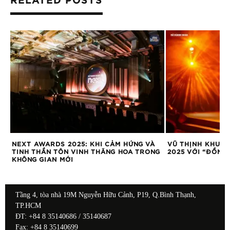
RELATED POSTS
NEXT AWARDS 2025: KHI CẢM HỨNG VÀ
VŨ THỊNH KHUẤ
TINH THẦN TÔN VINH THĂNG HOA TRONG
2025 VỚI “ĐỒNG 
KHÔNG GIAN MỚI
Tầng 4, tòa nhà 19M Nguyễn Hữu Cảnh, P19, Q.Bình Thạnh,
TP.HCM
ĐT: +84 8 35140686 / 35140687
Fax: +84 8 35140699