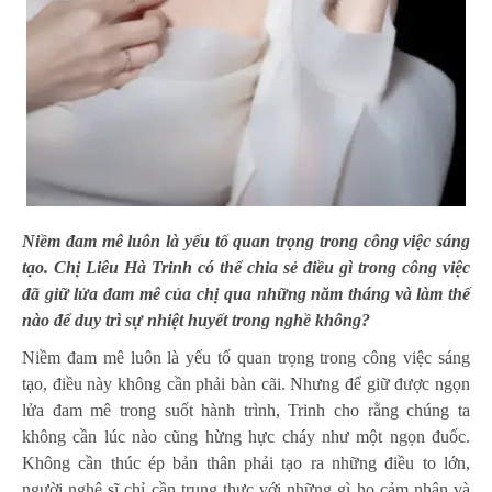
Niềm đam mê luôn là yếu tố quan trọng trong công việc sáng
tạo. Chị Liêu Hà Trinh có thể chia sẻ điều gì trong công việc
đã giữ lửa đam mê của chị qua những năm tháng và làm thế
nào để duy trì sự nhiệt huyết trong nghề không?
Niềm đam mê luôn là yếu tố quan trọng trong công việc sáng
tạo, điều này không cần phải bàn cãi. Nhưng để giữ được ngọn
lửa đam mê trong suốt hành trình, Trinh cho rằng chúng ta
không cần lúc nào cũng hừng hực cháy như một ngọn đuốc.
Không cần thúc ép bản thân phải tạo ra những điều to lớn,
người nghệ sĩ chỉ cần trung thực với những gì họ cảm nhận và