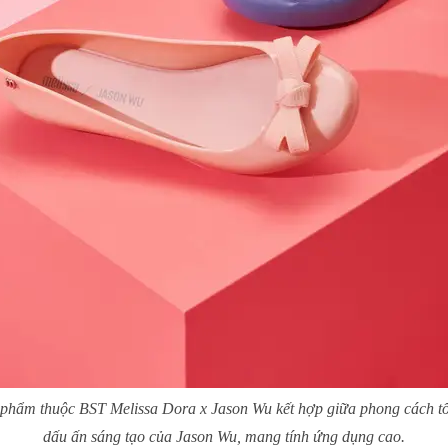
phẩm thuộc BST Melissa Dora x Jason Wu kết hợp giữa phong cách tố
dấu ấn sáng tạo của Jason Wu, mang tính ứng dụng cao.