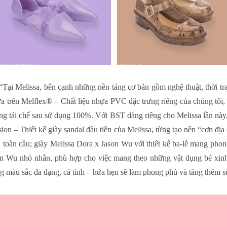
“Tại Melissa, bên cạnh những nền tảng cơ bản gồm nghệ thuật, thời tran
a trên Melflex® – Chất liệu nhựa PVC đặc trưng riêng của chúng tôi
 năng tái chế sau sử dụng 100%. Với BST dàng riêng cho Melissa lần n
on – Thiết kế giày sandal đầu tiên của Melissa, từng tạo nên “cơn địa 
à toàn cầu; giày Melissa Dora x Jason Wu với thiết kế ba-lê mang phong
son Wu nhỏ nhắn, phù hợp cho việc mang theo những vật dụng bé xinh
màu sắc đa dạng, cá tính – hứa hẹn sẽ làm phong phú và tăng thêm sự 