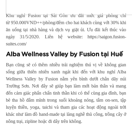
Khu nghỉ Fusion tại Sài Gòn ưu đãi mức giá phòng chỉ
từ 950.000VND++/phòng/đêm cho hai khách cùng với 30% khi
ăn uống tại nhà hàng và dịch vụ giặt ủi. Ưu đãi kết thúc vào
ngày 31/5/2020. Liên hệ website:
https://saigon.fusion-
suites.com/
Alba Wellness Valley by Fusion tại Huế
Bạn cũng sẽ có thêm nhiều trải nghiệm thú vị về không gian
sống giữa thiên nhiên xanh ngát khi đến với khu nghỉ Alba
Wellness Valley by Fusion nằm yên bình dưới chân dãy núi
Trường Sơn. Nơi đây sẽ giúp bạn làm mới bản thân và mang
đến cảm giác phấn chấn tinh thần khi có thể cùng gia đình, bạn
bè tha hồ đắm mình trong suối khoáng nóng, tắm on-sen, tập
luyện thiền, yoga, taichi và tham gia các hoạt động ngoài trời
khác như làm đồ hand-made tại làng nghề thủ công, trồng cây ở
nông trại, zipline hoặc đi dây trên không.