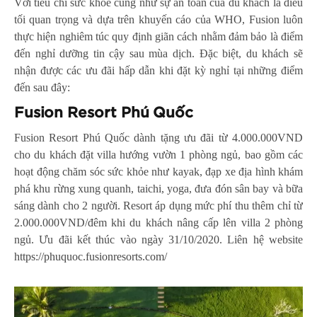
Với tiêu chí sức khỏe cũng như sự an toàn của du khách là điều
tối quan trọng và dựa trên khuyến cáo của WHO, Fusion luôn
thực hiện nghiêm túc quy định giãn cách nhằm đảm bảo là điểm
đến nghỉ dưỡng tin cậy sau mùa dịch. Đặc biệt, du khách sẽ
nhận được các ưu đãi hấp dẫn khi đặt kỳ nghỉ tại những điểm
đến sau đây:
Fusion Resort Phú Quốc
Fusion Resort Phú Quốc dành tặng ưu đãi từ 4.000.000VND
cho du khách đặt villa hướng vườn 1 phòng ngủ, bao gồm các
hoạt động chăm sóc sức khỏe như kayak, đạp xe địa hình khám
phá khu rừng xung quanh, taichi, yoga, đưa đón sân bay và bữa
sáng dành cho 2 người. Resort áp dụng mức phí thu thêm chỉ từ
2.000.000VND/đêm khi du khách nâng cấp lên villa 2 phòng
ngủ. Ưu đãi kết thúc vào ngày 31/10/2020. Liên hệ website
https://phuquoc.fusionresorts.com/