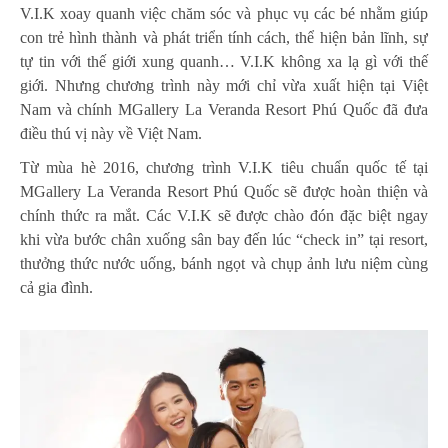
V.I.K xoay quanh việc chăm sóc và phục vụ các bé nhằm giúp
con trẻ hình thành và phát triển tính cách, thể hiện bản lĩnh, sự
tự tin với thế giới xung quanh… V.I.K không xa lạ gì với thế
giới. Nhưng chương trình này mới chỉ vừa xuất hiện tại Việt
Nam và chính MGallery La Veranda Resort Phú Quốc đã đưa
điều thú vị này về Việt Nam.
Từ mùa hè 2016, chương trình V.I.K tiêu chuẩn quốc tế tại
MGallery La Veranda Resort Phú Quốc sẽ được hoàn thiện và
chính thức ra mắt. Các V.I.K sẽ được chào đón đặc biệt ngay
khi vừa bước chân xuống sân bay đến lúc “check in” tại resort,
thưởng thức nước uống, bánh ngọt và chụp ảnh lưu niệm cùng
cả gia đình.