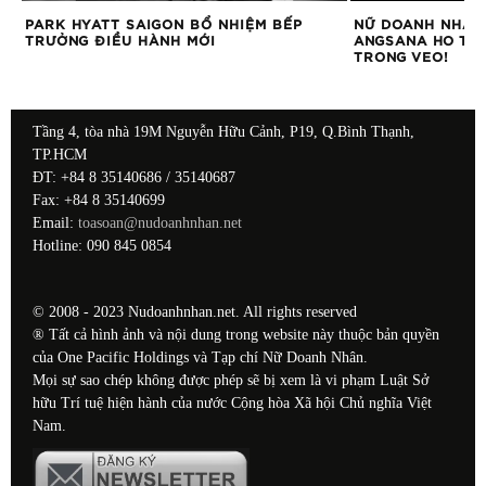
PARK HYATT SAIGON BỔ NHIỆM BẾP
NỮ DOANH NHÂN 
TRƯỞNG ĐIỀU HÀNH MỚI
ANGSANA HO TR
TRONG VEO!
Tầng 4, tòa nhà 19M Nguyễn Hữu Cảnh, P19, Q.Bình Thạnh,
TP.HCM
ĐT: +84 8 35140686 / 35140687
Fax: +84 8 35140699
Email:
toasoan@nudoanhnhan.net
Hotline: 090 845 0854
© 2008 - 2023 Nudoanhnhan.net. All rights reserved
® Tất cả hình ảnh và nội dung trong website này thuộc bản quyền
của One Pacific Holdings và Tạp chí Nữ Doanh Nhân.
Mọi sự sao chép không được phép sẽ bị xem là vi phạm Luật Sở
hữu Trí tuệ hiện hành của nước Cộng hòa Xã hội Chủ nghĩa Việt
Nam.