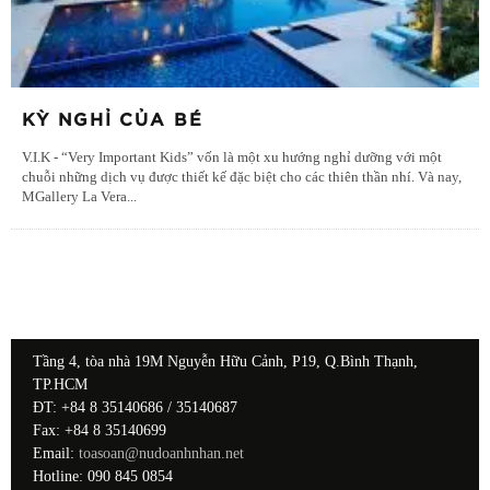
KỲ NGHỈ CỦA BÉ
V.I.K - “Very Important Kids” vốn là một xu hướng nghỉ dưỡng với một
chuỗi những dịch vụ được thiết kế đặc biệt cho các thiên thần nhí. Và nay,
MGallery La Vera
...
Tầng 4, tòa nhà 19M Nguyễn Hữu Cảnh, P19, Q.Bình Thạnh,
TP.HCM
ĐT: +84 8 35140686 / 35140687
Fax: +84 8 35140699
Email:
toasoan@nudoanhnhan.net
Hotline: 090 845 0854